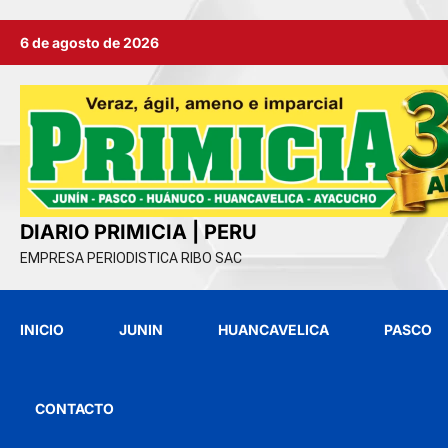
Ir
6 de agosto de 2026
al
contenido
DIARIO PRIMICIA | PERU
EMPRESA PERIODISTICA RIBO SAC
INICIO
JUNIN
HUANCAVELICA
PASCO
CONTACTO