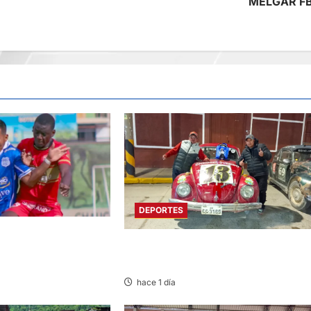
MELGAR F
DEPORTES
 DE SPORT HUANCAYO
PILOTO ONDORINO: DESTACA EN XVIII
S FC DE NASCA
RALLY ANDINO DE ESCARBAJOS
hace 1 día