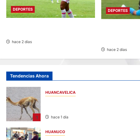
DEPORTES
DEPORTES
ATLÉTICO EVZA GANA 5-0 A CANTERAS
POR LA LIGA 1: A
BERNABÉU
PERDER DE LOCA
GARCILASO
hace 2 días
hace 2 días
Tendencias Ahora
HUANCAVELICA
HUANCAVELICA: SARNA AMENAZA A LAS
VICUÑAS
1
hace 1 día
HUANUCO