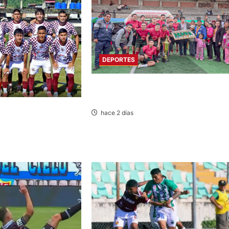
DEPORTES
QUIVILLA, LA UNIÓN Y PACHAS ALZAN
“COPA CHINCHAYSUYO”
RTAMENTAL:
hace 2 días
GANA 2-0 A
HACOS