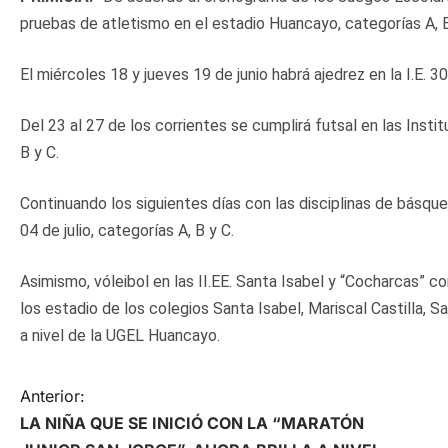
pruebas de atletismo en el estadio Huancayo, categorías A, B
El miércoles 18 y jueves 19 de junio habrá ajedrez en la I.E. 3
Del 23 al 27 de los corrientes se cumplirá futsal en las Insti
B y C.
Continuando los siguientes días con las disciplinas de básquet
04 de julio, categorías A, B y C.
Asimismo, vóleibol en las II.EE. Santa Isabel y “Cocharcas” con
los estadio de los colegios Santa Isabel, Mariscal Castilla, Sa
a nivel de la UGEL Huancayo.
N
Anterior:
LA NIÑA QUE SE INICIÓ CON LA “MARATÓN