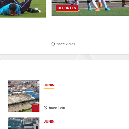
DEPORTES
COPA PERU EN SU TERCERA FASE:
DT DE MALAS VOLVIÓ A
SUMAR MOTORS Y JUVENTUD ALIANZ
L AHORA ANTE
INICIAN CON TRIUNFOS
hace 2 días
JUNIN
YANACANCHA: ALCALDE CUESTIONADO
POR OBRA INCONCLUSA DE I.E.
2
hace 1 día
JUNIN