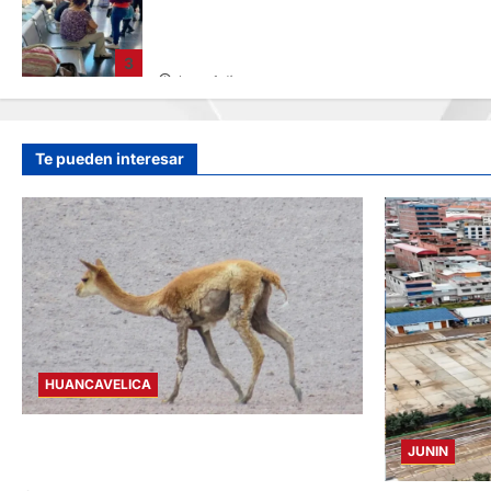
LIMA-HUÁNUCO: DENUNCIAN HURTO DE
EQUIPAJES Y MERCADERÍA EN BUS
INTERPROVINCIAL
3
hace 1 día
Te pueden interesar
HUANCAVELICA
HUANCAVELICA: SARNA AMENAZA A LAS
JUNIN
VICUÑAS