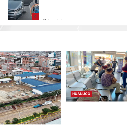
CHOQUE CAMIONETA Y AUTOMOVIL: DEJ
VARIOS HERIDOS EN LA CARRETERA
CENTRAL
4
hace 1 día
HUANUCO
LIMA-HUÁNUCO: DENUNCIAN 
EQUIPAJES Y MERCADERÍA EN
INTERPROVINCIAL