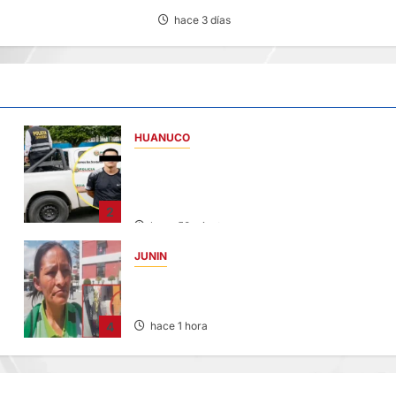
hace 3 días
HUANUCO
DICTAN PRISIÓN PREVENTIVA PARA
INVESTIGADO POR MUERTE DE ESTUDIAN
DE LA UNAS
2
hace 58 minutos
JUNIN
HACE 20 DÍAS: BUSCAN A PANADERO DE 6
AÑOS DESAPARECIDO
4
hace 1 hora