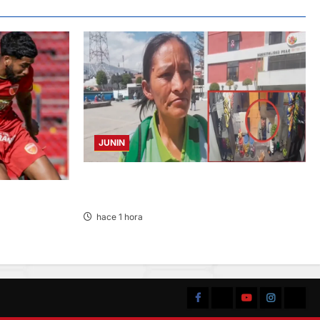
JUNIN
HACE 20 DÍAS: BUSCAN A PANADERO DE 69
AÑOS DESAPARECIDO
 SPORT
S
hace 1 hora
Facebook
TikTok
YouTube
Instagram
X