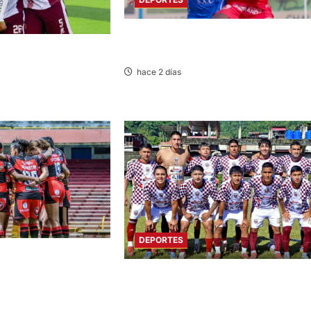
LIGA 2: RESERVA DE SPORT HUANCAY
FRENTE A SANTOS FC DE NASCA
SCO: SOCIEDAD TIRO
 ACADEMIA PEPE
hace 2 días
DEPORTES
ANCAYO: FLAMENGO
BE AL ALIANZA LIMA
COPA PERÚ DEPARTAMENTAL:
CONSTRUCTORES GANA 2-0 A
MUNICIPAL DE CHACOS