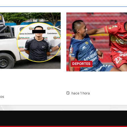
DEPORTES
IÓN PREVENTIVA PARA
HOY DESDE LAS 13:00 HORAS:
 POR MUERTE DE ESTUDIANTE
HUANCAYO CON LOS CHANKA
hace 1 hora
tos