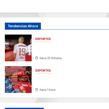
Tendencias Ahora
DEPORTES
FUNDADO EN 1924: UNIVERSITARIO DE
DEPORTES RECUERDA CII SU ANIVERSARIO
1
hace 21 minutos
DEPORTES
HOY DESDE LAS 13:00 HORAS: SPORT
HUANCAYO CON LOS CHANKAS
3
hace 1 hora