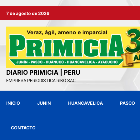
Ir
7 de agosto de 2026
al
contenido
DIARIO PRIMICIA | PERU
EMPRESA PERIODISTICA RIBO SAC
INICIO
JUNIN
HUANCAVELICA
PASCO
CONTACTO