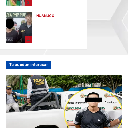
3
AÑOS
DESAPARECIDO
HUANUCO
hace 1 hora
INVESTIGAN A
MENOR DE 13 AÑOS
POR PRESUNTO
4
HURTO DE S/ 17 MIL
EN PUERTO INCA
hace 2 horas
Te pueden interesar