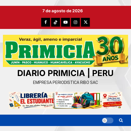
Ir
7 de agosto de 2026
al
contenido
Facebook
TikTok
YouTube
Instagram
X
DIARIO PRIMICIA | PERU
EMPRESA PERIODISTICA RIBO SAC