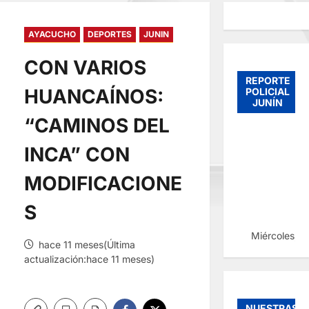
AYACUCHO
DEPORTES
JUNIN
CON VARIOS
REPORTE
HUANCAÍNOS:
POLICIAL
JUNÍN
“CAMINOS DEL
INCA” CON
MODIFICACIONE
S
Miércoles, 
hace 11 meses(Última
actualización:hace 11 meses)
NUESTRAS