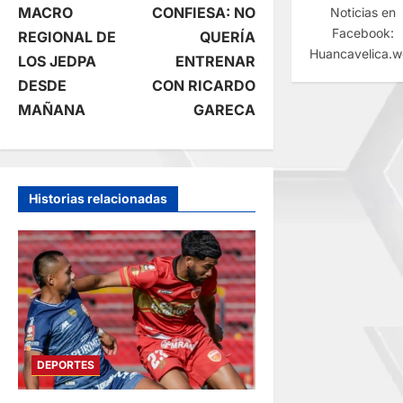
a
MACRO
CONFIESA: NO
Noticias en
Facebook:
REGIONAL DE
QUERÍA
v
Huancavelica.
LOS JEDPA
ENTRENAR
e
DESDE
CON RICARDO
MAÑANA
GARECA
g
a
Historias relacionadas
c
i
ó
n
DEPORTES
d