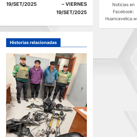
19/SET/2025
– VIERNES
Noticias en
v
Facebook:
19/SET/2025
Huancavelica.
e
g
Historias relacionadas
a
c
i
ó
n
d
e