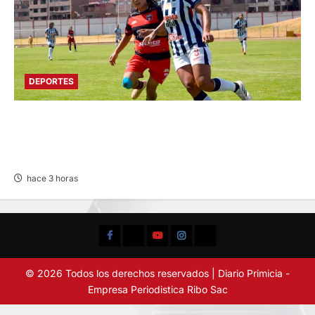
DEPORTES
AL CUMPLIRSE LA TERCERA FECHA: ALIANZA
SUPERA A FLAMENGO FBC Y LIDERA LIGA
FEMENINA
hace 3 horas
Facebook
TikTok
YouTube
Instagram
X
© 2026 Todos los derechos reservados | Diario Primicia -
Empresa Periodistica Ribo Sac