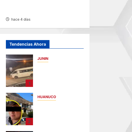
TRAS CAER CAMIÓN UNOS
50 METROS
hace 4 días
Tendencias Ahora
JUNIN
VIOLENTO
CHOQUE: DEJA
CINCO HERIDOS
1
POR EL “CAMINITO
DE HUANCAYO”
HUANUCO
hace 20 minutos
INTERVENCIÓN:
DETIENEN A
COMERCIANTE POR
2
CONDUCIR EN
PRESUNTO ESTADO