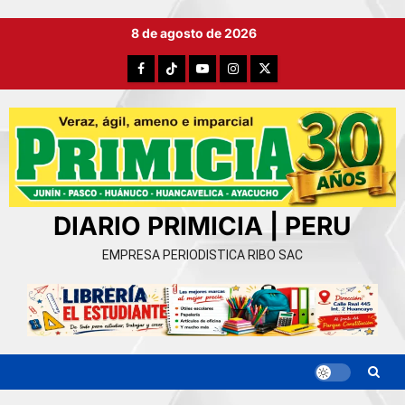
Ir
8 de agosto de 2026
al
contenido
Facebook
TikTok
YouTube
Instagram
X
DIARIO PRIMICIA | PERU
EMPRESA PERIODISTICA RIBO SAC