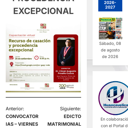
2026-
2027
EXCEPCIONAL
Sábado, 08
de agosto
de 2026
N
Anterior:
Siguiente:
CONVOCATOR
EDICTO
En colaboraci
a
IAS – VIERNES
MATRIMONIAL
con el Portal 