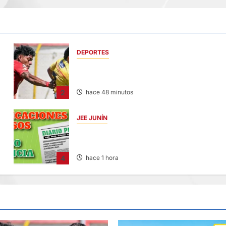
DEPORTES
A
SPORT HUANCAYO DE LOCAL EMPATÓ CO
LOS CHANKAS
2
hace 48 minutos
JEE JUNÍN
PUBLICACIÓN JEE JUNÍN – SÁBADO
08/AGO/2026
4
hace 1 hora