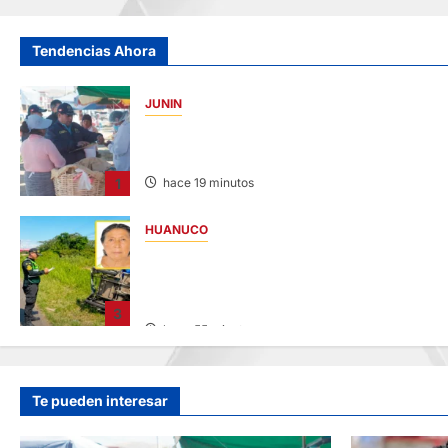
Tendencias Ahora
JUNIN
¡QUÉ REINCIDENTE!: CLAUSURA PANADERÍ
EN JAUJA POR LA INMUNDICIA HALLADA
1
hace 19 minutos
HUANUCO
ANCIANA FALLECE TRAS CHOQUE DE
CAMIÓN Y MOTOKAR EN LA CARRETERA
FERNANDO BELAUNDE
3
hace 55 minutos
Te pueden interesar