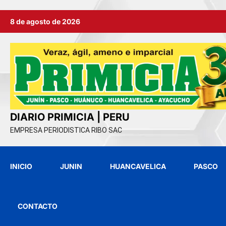
Ir
8 de agosto de 2026
al
contenido
DIARIO PRIMICIA | PERU
EMPRESA PERIODISTICA RIBO SAC
INICIO
JUNIN
HUANCAVELICA
PASCO
CONTACTO