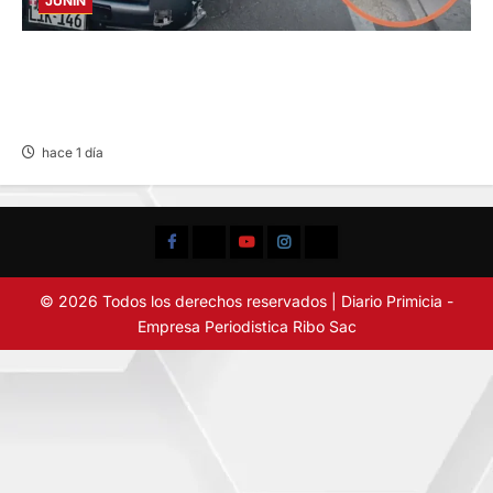
JUNIN
CHOQUE CAMIONETA Y AUTOMOVIL: DEJA
VARIOS HERIDOS EN LA CARRETERA
CENTRAL
hace 1 día
Facebook
TikTok
YouTube
Instagram
X
© 2026 Todos los derechos reservados | Diario Primicia -
Empresa Periodistica Ribo Sac