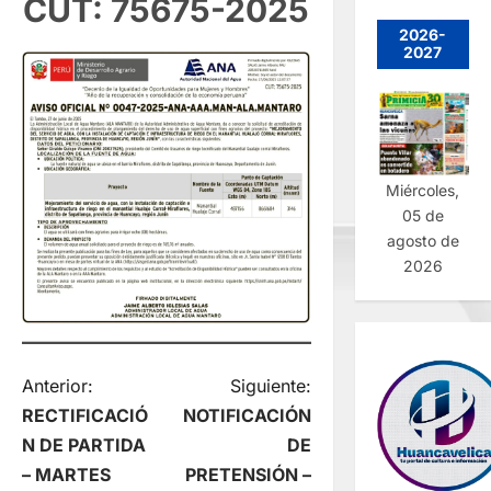
CUT: 75675-2025
2026-
2027
Miércoles,
05 de
agosto de
2026
N
Anterior:
Siguiente:
RECTIFICACIÓ
NOTIFICACIÓN
a
N DE PARTIDA
DE
– MARTES
PRETENSIÓN –