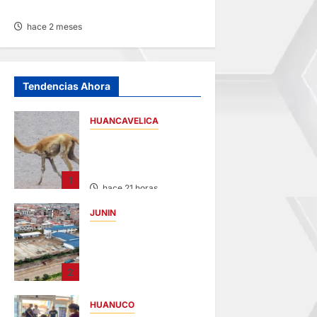
13/JUN/2026
hace 2 meses
Tendencias Ahora
HUANCAVELICA
HUANCAVELICA:
SARNA AMENAZA A
LAS VICUÑAS
1
hace 21 horas
JUNIN
YANACANCHA:
ALCALDE
CUESTIONADO POR
2
OBRA INCONCLUSA
DE I.E.
HUANUCO
hace 23 horas