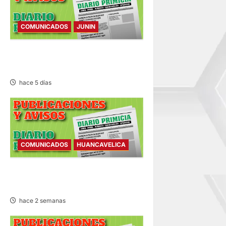
e
n
COMUNICADOS
JUNIN
t
COMUNICADO – SÁBADO
r
01/AGO/2026
hace 5 días
a
d
a
COMUNICADOS
HUANCAVELICA
s
COMUNICADO – VIERNES
24/JUL/2026
hace 2 semanas