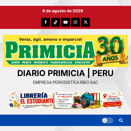
Ir
6 de agosto de 2026
al
contenido
Facebook
TikTok
YouTube
Instagram
X
DIARIO PRIMICIA | PERU
EMPRESA PERIODISTICA RIBO SAC