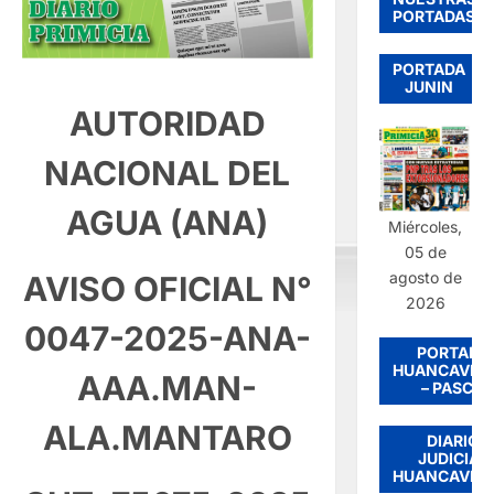
PORTADAS
PORTADA
JUNIN
AUTORIDAD
NACIONAL DEL
AGUA (ANA)
Miércoles,
05 de
agosto de
AVISO OFICIAL N°
2026
0047-2025-ANA-
PORTADA
HUANCAVEL
AAA.MAN-
– PASCO
ALA.MANTARO
DIARIO
JUDICIAL
HUANCAVEL