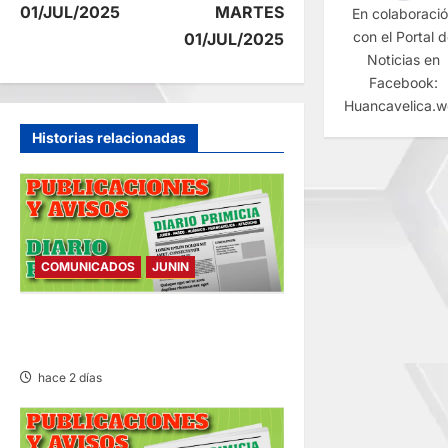
v
01/JUL/2025
MARTES
En colaboraci
con el Portal 
e
01/JUL/2025
Noticias en
g
Facebook:
Huancavelica.
a
Historias relacionadas
c
i
ó
COMUNICADOS
JUNIN
n
COMUNICADO – MARTES
04/AGO/2026
d
hace 2 días
e