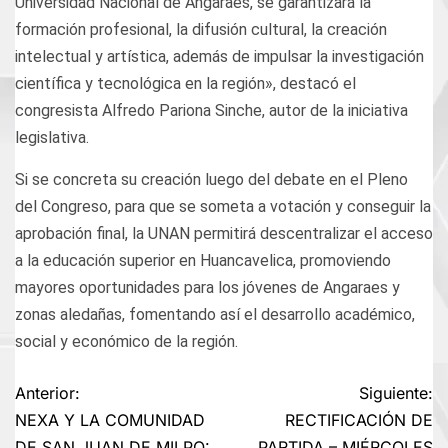
Universidad Nacional de Angaraes, se garantizará la
formación profesional, la difusión cultural, la creación
intelectual y artística, además de impulsar la investigación
científica y tecnológica en la región», destacó el
congresista Alfredo Pariona Sinche, autor de la iniciativa
legislativa.
Si se concreta su creación luego del debate en el Pleno
del Congreso, para que se someta a votación y conseguir la
aprobación final, la UNAN permitirá descentralizar el acceso
a la educación superior en Huancavelica, promoviendo
mayores oportunidades para los jóvenes de Angaraes y
zonas aledañas, fomentando así el desarrollo académico,
social y económico de la región.
Navegación
Anterior:
Siguiente:
NEXA Y LA COMUNIDAD
RECTIFICACIÓN DE
de
DE SAN JUAN DE MILPO:
PARTIDA – MIÉRCOLES