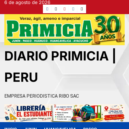
6 de agosto de 2026
Ir
Facebook
TikTok
YouTube
Instagram
X
al
contenido
DIARIO PRIMICIA |
PERU
EMPRESA PERIODISTICA RIBO SAC