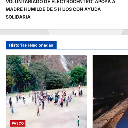
VOLUNTARIADO DE ELECTROCENTRO: APOYA A
a
MADRE HUMILDE DE 5 HIJOS CON AYUDA
SOLIDARIA
v
e
g
Historias relacionadas
a
c
i
ó
n
d
PASCO