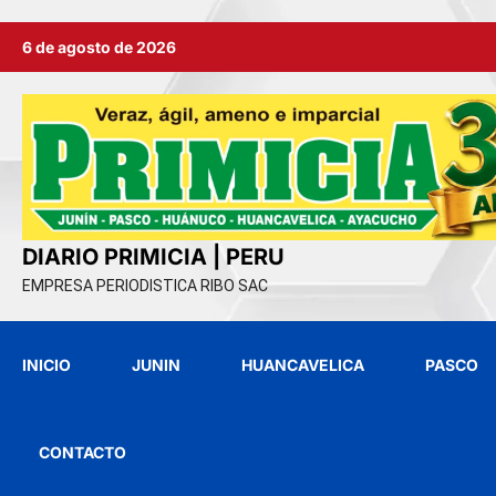
Ir
6 de agosto de 2026
al
contenido
DIARIO PRIMICIA | PERU
EMPRESA PERIODISTICA RIBO SAC
INICIO
JUNIN
HUANCAVELICA
PASCO
CONTACTO