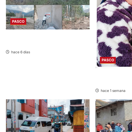
PASCO
HUANCABAMBA: PARALIZAN OBRAS Y
SANCIONAN PROYECTO
hace 6 días
PASCO
EN TAPUC: DESA
DE 67 AÑOS
hace 1 semana