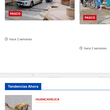
PASCO
PASCO
DESDE AGOSTO: BAJARÁN PASAJES
PAUCARTAMBO: 
URBANOS ENTRE 10 Y 20 CÉNTIMOS
DISCAPACIDAD F
hace 2 semanas
INCENDIO
hace 2 semanas
Tendencias Ahora
HUANCAVELICA
HUANCAVELICA: SARNA AMENAZA A LAS