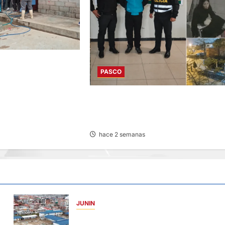
NIÑO CON
PASCO
ALLECE DURANTE
DELITO FUE EN LIMA: SUJETO POR
FEMINICIDIO ES DETENIDO EN
YANACANCHA
hace 2 semanas
JUNIN
YANACANCHA: ALCALDE CUESTIONADO