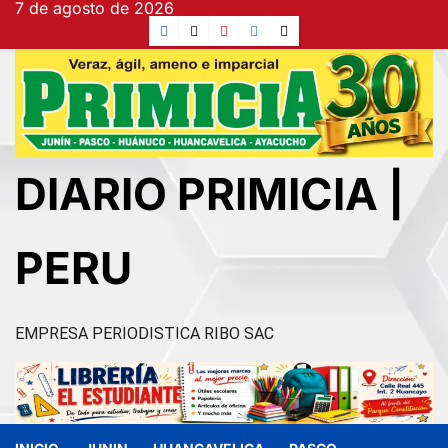
7 de agosto de 2026
Ir
Facebook
TikTok
YouTube
Instagram
X
al
contenido
DIARIO PRIMICIA |
PERU
EMPRESA PERIODISTICA RIBO SAC