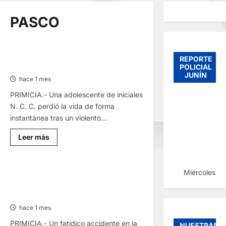
PASCO
PAUCARTAMBO: MENOR FALLECE
REPORTE
TRAS DESPISTE DE MOTOCICLETA
POLICIAL
JUNÍN
hace 1 mes
PRIMICIA.- Una adolescente de iniciales
N. C. C. perdió la vida de forma
instantánea tras un violento...
Lee
Leer más
más
sobre
PAUCARTAMBO:
MENOR
FALLECE
Miércoles, 
VÍA CANTA–HUAYLLAY: DOS MUEREN
TRAS
ATROPELLADOS EN ACCIDENTE DE
DESPISTE
DE
TRÁNSITO
MOTOCICLETA
hace 1 mes
PRIMICIA.- Un fatídico accidente en la
NUESTRAS