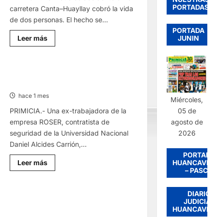
PORTADAS
carretera Canta–Huayllay cobró la vida
de dos personas. El hecho se...
PORTADA
Lee
JUNIN
Leer más
más
sobre
VÍA
CANTA–
HUAYLLAY:
EN LA UNDAC: EMPRESA DE
DOS
VIGILANCIA ROSER ADEUDA SUELDO
MUEREN
ATROPELLADOS
hace 1 mes
EN
Miércoles,
ACCIDENTE
05 de
PRIMICIA.- Una ex-trabajadora de la
DE
TRÁNSITO
agosto de
empresa ROSER, contratista de
2026
seguridad de la Universidad Nacional
Daniel Alcides Carrión,...
PORTADA
Lee
HUANCAVEL
Leer más
más
– PASCO
sobre
EN
LA
DIARIO
UNDAC:
CHAUPIMARCA: CÁMARA CAPTA A
JUDICIAL
EMPRESA
UNA MUJER ROBANDO PRENDAS DE
HUANCAVEL
DE
VIGILANCIA