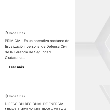
más
sobre
EN
RÍO
ISCOZACÍN:
CLAUSURAN BAR “LA ANTENA”: POR
INTENSIFICAN
OPERAR BAJO LA FACHADA DE
BÚSQUEDA
DE
MARISQUERÍA Y CAFETERÍA
MENOR
DESAPARECIDO
hace 1 mes
PRIMICIA.- En un operativo nocturno de
fiscalización, personal de Defensa Civil
de la Gerencia de Seguridad
Ciudadana...
Lee
Leer más
más
sobre
CLAUSURAN
BAR
“LA
COMUNICADO – MARTES
ANTENA”:
23/JUN/2026
POR
OPERAR
hace 1 mes
BAJO
LA
DIRECCIÓN REGIONAL DE ENERGÍA
FACHADA
DE
MINAS E HIDROCARBUROS – DREMH