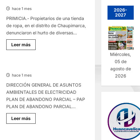
VESTIR
ROSER
ADEUDA
hace 1 mes
2026-
SUELDO
2027
PRIMICIA.- Propietarios de una tienda
de ropa, en el distrito de Chaupimarca,
denunciaron el hurto de diversas...
Lee
Leer más
más
sobre
Miércoles,
CHAUPIMARCA:
05 de
CÁMARA
CAPTA
COMUNICADO – JUEVES 25/JUN/2026
agosto de
A
UNA
hace 1 mes
2026
MUJER
ROBANDO
DIRECCIÓN GENERAL DE ASUNTOS
PRENDAS
AMBIENTALES DE ELECTRICIDAD
DE
VESTIR
PLAN DE ABANDONO PARCIAL – PAP
PLAN DE ABANDONO PARCIAL...
Lee
Leer más
más
sobre
COMUNICADO
–
JUEVES