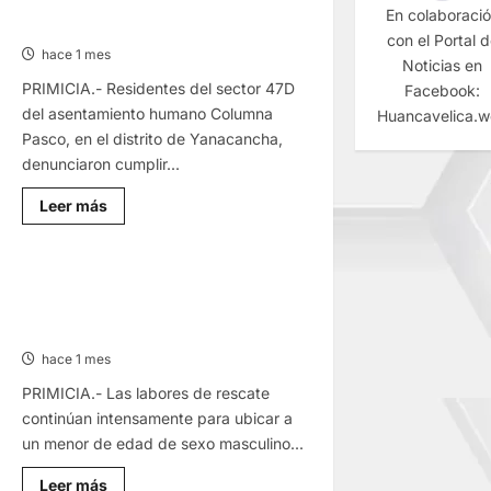
COLUMNA PASCO: SIN AGUA UNA
En colaboraci
25/JUN/2026
SEMANA POR ROTURA DE TUBERÍAS
con el Portal 
hace 1 mes
Noticias en
PRIMICIA.- Residentes del sector 47D
Facebook:
del asentamiento humano Columna
Huancavelica.
Pasco, en el distrito de Yanacancha,
denunciaron cumplir...
Lee
Leer más
más
sobre
COLUMNA
PASCO:
SIN
EN RÍO ISCOZACÍN: INTENSIFICAN
AGUA
BÚSQUEDA DE MENOR
UNA
SEMANA
DESAPARECIDO
POR
ROTURA
hace 1 mes
DE
TUBERÍAS
PRIMICIA.- Las labores de rescate
continúan intensamente para ubicar a
un menor de edad de sexo masculino...
Lee
Leer más