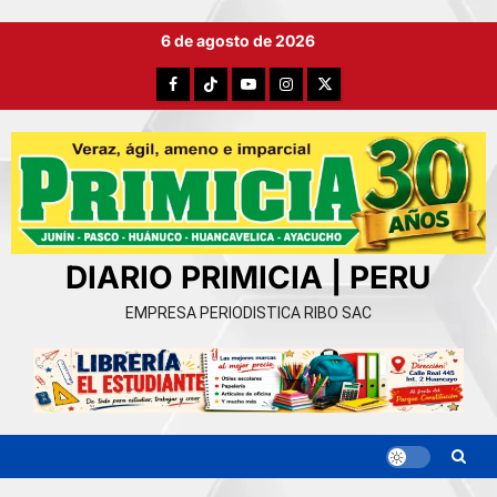
Ir
6 de agosto de 2026
al
contenido
Facebook
TikTok
YouTube
Instagram
X
DIARIO PRIMICIA | PERU
EMPRESA PERIODISTICA RIBO SAC