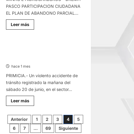
MARISQUERÍA
Y
PASCO PARTICIPACION CIUDADANA
CAFETERÍA
EL PLAN DE ABANDONO PARCIAL...
Lee
Leer más
más
sobre
COMUNICADO
–
MARTES
MOTOTAXI Y CAMIONETA: DOS
23/JUN/2026
HERIDOS EN CHOQUE POR ZONA DE
LA QUINUA
hace 1 mes
PRIMICIA.- Un violento accidente de
tránsito registrado la mañana del
sábado 20 de junio, en el sector...
Lee
Leer más
más
sobre
MOTOTAXI
Y
Paginación
Anterior
1
2
3
4
5
CAMIONETA:
DOS
6
7
…
69
Siguiente
HERIDOS
EN