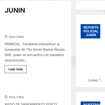
JUNIN
HACE 20 DÍAS: BUSCAN A PANADERO
REPORTE
DE 69 AÑOS DESAPARECIDO
POLICIAL
JUNÍN
hace 3 días
PRIMICIA.- Familiares intensifican la
búsqueda de Tito Simón Ramos Ñaupa
(69), quien se encuentra con paradero
desconocido...
Lee
Leer más
más
sobre
HACE
Lunes, 10
20
DÍAS:
SANEAMIENTO FÍSICO LEGAL –
BUSCAN
VIERNES 07/AGO/2026
A
PANADERO
hace 3 días
DE
69
AVISO DE SANEAMIENTO FISICO
NUESTRAS
AÑOS