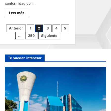
conformidad con...
Lee
Leer más
más
sobre
EDICTO
MATRIMONIAL
Paginación
Anterior
1
2
3
4
5
–
MIÉRCOLES
…
259
Siguiente
05/AGO/2026
de
entradas
Te pueden interesar