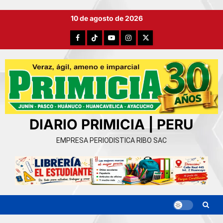
Ir
10 de agosto de 2026
al
contenido
Facebook
TikTok
YouTube
Instagram
X
DIARIO PRIMICIA | PERU
EMPRESA PERIODISTICA RIBO SAC