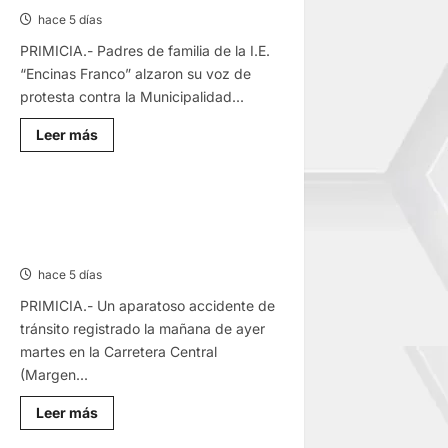
hace 5 días
PRIMICIA.- Padres de familia de la I.E.
“Encinas Franco” alzaron su voz de
protesta contra la Municipalidad...
Lee
Leer más
más
sobre
YANACANCHA:
ALCALDE
CUESTIONADO
CHOQUE CAMIONETA Y AUTOMOVIL:
POR
DEJA VARIOS HERIDOS EN LA
OBRA
INCONCLUSA
CARRETERA CENTRAL
DE
I.E.
hace 5 días
PRIMICIA.- Un aparatoso accidente de
tránsito registrado la mañana de ayer
martes en la Carretera Central
(Margen...
Lee
Leer más
más
sobre