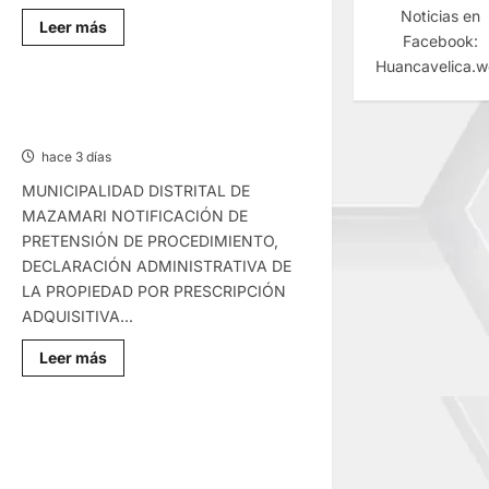
Noticias en
Lee
Leer más
Facebook:
más
sobre
Huancavelica.
EDICTO
MATRIMONIAL
–
NOTIFICACIÓN DE PRETENSIÓN –
VIERNES
VIERNES 07/AGO/2026
07/AGO/2026
hace 3 días
MUNICIPALIDAD DISTRITAL DE
MAZAMARI NOTIFICACIÓN DE
PRETENSIÓN DE PROCEDIMIENTO,
DECLARACIÓN ADMINISTRATIVA DE
LA PROPIEDAD POR PRESCRIPCIÓN
ADQUISITIVA...
Lee
Leer más
más
sobre
NOTIFICACIÓN
DE
PRETENSIÓN
YANACANCHA: ALCALDE
–
CUESTIONADO POR OBRA
VIERNES
07/AGO/2026
INCONCLUSA DE I.E.