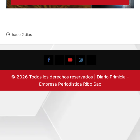
EN HUARIACA: CONTROLAN INCENDIO QUE
AMENAZABA VIVIENDAS
hace 2 días
Facebook
TikTok
YouTube
Instagram
X
© 2026 Todos los derechos reservados | Diario Primicia -
Empresa Periodistica Ribo Sac