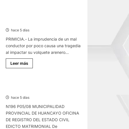
CHOQUE
CAMIONETA
Y
CONCEPCION: COLISIONAN
AUTOMOVIL:
VOLQUETE Y CAMIÓN DEJANDO
DEJA
VARIOS
DAÑOS DE CONSIDERACIÓN
HERIDOS
EN
hace 5 días
LA
CARRETERA
PRIMICIA.- La imprudencia de un mal
CENTRAL
conductor por poco causa una tragedia
al impactar su volquete arenero...
Lee
Leer más
más
sobre
CONCEPCION:
COLISIONAN
VOLQUETE
EDICTO MATRIMONIAL – MIÉRCOLES
Y
05/AGO/2026
CAMIÓN
DEJANDO
hace 5 días
DAÑOS
DE
N196 P05/08 MUNICIPALIDAD
CONSIDERACIÓN
PROVINCIAL DE HUANCAYO OFICINA
DE REGISTRO DEL ESTADO CIVIL
EDICTO MATRIMONIAL De