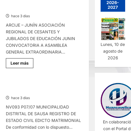
PARTIDA
2026-
CONVOCATORIAS – VIERNES
–
2027
07/AGO/2026
VIERNES
07/AGO/2026
hace 3 días
ARCIJE – JUNÍN ASOCIACIÓN
REGIONAL DE CESANTES Y
JUBILADOS DE EDUCACIÓN JUNIN
Lunes, 10 de
CONVOCATORIA A ASAMBLEA
agosto de
GENERAL EXTRAORDINARIA...
2026
Lee
Leer más
más
sobre
CONVOCATORIAS
–
VIERNES
EDICTO MATRIMONIAL – VIERNES
07/AGO/2026
07/AGO/2026
hace 3 días
NV093 P07/07 MUNICIPALIDAD
DISTRITAL DE SAUSA REGISTRO DE
ESTADO CIVIL EDICTO MATRIMONIAL
En colaboraci
De conformidad con lo dispuesto...
con el Portal 