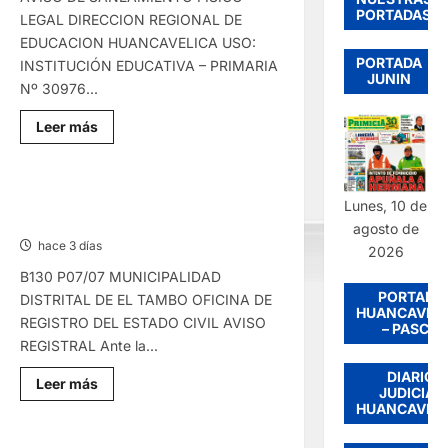
DESAPARECIDO
PORTADAS
LEGAL DIRECCION REGIONAL DE
EDUCACION HUANCAVELICA USO:
PORTADA
INSTITUCIÓN EDUCATIVA – PRIMARIA
JUNIN
Nº 30976...
Lee
Leer más
más
sobre
SANEAMIENTO
FÍSICO
LEGAL
RECTIFICACIÓN DE PARTIDA –
Lunes, 10 de
–
VIERNES 07/AGO/2026
VIERNES
agosto de
07/AGO/2026
hace 3 días
2026
B130 P07/07 MUNICIPALIDAD
PORTADA
DISTRITAL DE EL TAMBO OFICINA DE
HUANCAVEL
REGISTRO DEL ESTADO CIVIL AVISO
– PASCO
REGISTRAL Ante la...
DIARIO
Lee
Leer más
JUDICIAL
más
HUANCAVEL
sobre
RECTIFICACIÓN
DE