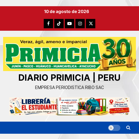
Ir
10 de agosto de 2026
al
contenido
Facebook
TikTok
YouTube
Instagram
X
DIARIO PRIMICIA | PERU
EMPRESA PERIODISTICA RIBO SAC