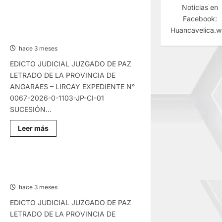
sobre
Noticias en
EDICTO
JUDICIAL
Facebook:
HUANCAVELICA
EDICTO JUDICIAL HUANCAVELICA –
Huancavelica.
–
MARTES 19/MAY/2026
MIÉRCOLES
20/MAY/2026
hace 3 meses
EDICTO JUDICIAL JUZGADO DE PAZ
LETRADO DE LA PROVINCIA DE
ANGARAES – LIRCAY EXPEDIENTE N°
0067-2026-0-1103-JP-CI-01
SUCESIÓN...
Lee
Leer más
más
sobre
EDICTO
JUDICIAL
HUANCAVELICA
EDICTO JUDICIAL HUANCAVELICA –
–
LUNES 18/MAY/2026
MARTES
19/MAY/2026
hace 3 meses
EDICTO JUDICIAL JUZGADO DE PAZ
LETRADO DE LA PROVINCIA DE