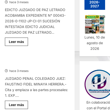
27/MAY/2026
2026-
hace 3 meses
2027
EDICTO JUZGADO DE PAZ LETRADO
ACOBAMBA EXPEDIENTE N° 00043-
2026-0-1102-JP-CI-01 SUCESIÓN
INTESTADA EDICTO JUDICIAL
JUZGADO DE PAZ LETRADO...
Lunes, 10 de
Lee
Leer más
agosto de
más
sobre
2026
EDICTO
JUDICIAL
HUANCAVELICA
EDICTO JUDICIAL HUANCAVELICA –
–
MIÉRCOLES 20/MAY/2026
JUEVES
21/MAY/2026
hace 3 meses
JUZGADO PENAL COLEGIADO JUEZ:
FAUSTINO FIDEL MINAYA HERRERA.-
Cita y emplaza a las partes procesales:
1. EXP....
En colaboraci
Lee
Leer más
con el Portal 
más