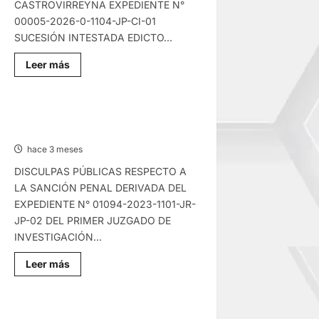
CASTROVIRREYNA EXPEDIENTE N°
00005-2026-0-1104-JP-CI-01
SUCESIÓN INTESTADA EDICTO...
Lee
Leer más
más
sobre
EDICTO
JUDICIAL
HUANCAVELICA
EDICTO JUDICIAL HUANCAVELICA –
–
JUEVES 14/MAY/2026
LUNES
18/MAY/2026
hace 3 meses
DISCULPAS PÚBLICAS RESPECTO A
LA SANCIÓN PENAL DERIVADA DEL
EXPEDIENTE N° 01094-2023-1101-JR-
JP-02 DEL PRIMER JUZGADO DE
INVESTIGACIÓN...
Lee
Leer más
más
sobre
EDICTO
JUDICIAL
HUANCAVELICA
EDICTO JUDICIAL HUANCAVELICA –