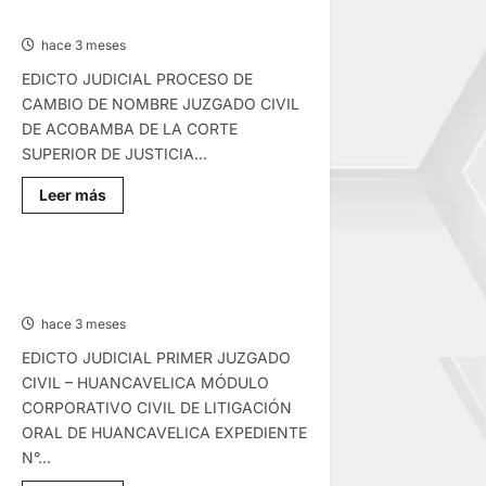
–
MIÉRCOLES 13/MAY/2026
JUEVES
14/MAY/2026
hace 3 meses
EDICTO JUDICIAL PROCESO DE
CAMBIO DE NOMBRE JUZGADO CIVIL
DE ACOBAMBA DE LA CORTE
SUPERIOR DE JUSTICIA...
Lee
Leer más
más
sobre
EDICTO
JUDICIAL
HUANCAVELICA
EDICTO JUDICIAL HUANCAVELICA –
–
LUNES 11/MAY/2026
MIÉRCOLES
13/MAY/2026
hace 3 meses
EDICTO JUDICIAL PRIMER JUZGADO
CIVIL – HUANCAVELICA MÓDULO
CORPORATIVO CIVIL DE LITIGACIÓN
ORAL DE HUANCAVELICA EXPEDIENTE
N°...