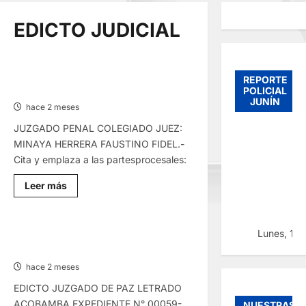
EDICTO JUDICIAL
EDICTO JUDICIAL HUANCAVELICA –
REPORTE
LUNES 01/JUN/2026
POLICIAL
JUNÍN
hace 2 meses
JUZGADO PENAL COLEGIADO JUEZ:
MINAYA HERRERA FAUSTINO FIDEL.-
Cita y emplaza a las partesprocesales:
Lee
Leer más
más
sobre
EDICTO
JUDICIAL
HUANCAVELICA
Lunes, 10
EDICTO JUDICIAL HUANCAVELICA –
–
JUEVES 28/MAY/2026
LUNES
01/JUN/2026
hace 2 meses
EDICTO JUZGADO DE PAZ LETRADO
ACOBAMBA EXPEDIENTE N° 00059-
NUESTRAS