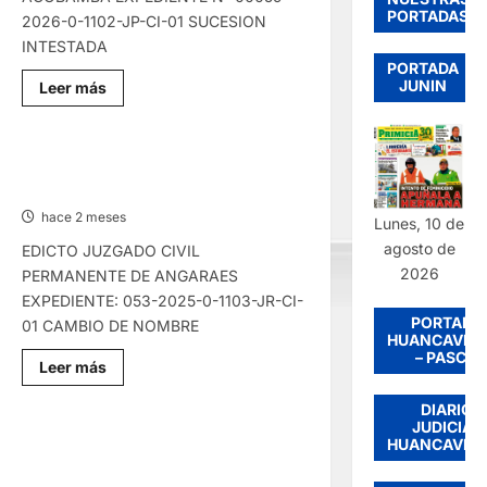
PORTADAS
2026-0-1102-JP-CI-01 SUCESION
INTESTADA
PORTADA
JUNIN
Lee
Leer más
más
sobre
EDICTO
JUDICIAL
HUANCAVELICA
EDICTO JUDICIAL HUANCAVELICA –
–
MIÉRCOLES 27/MAY/2026
JUEVES
28/MAY/2026
hace 2 meses
Lunes, 10 de
agosto de
EDICTO JUZGADO CIVIL
2026
PERMANENTE DE ANGARAES
EXPEDIENTE: 053-2025-0-1103-JR-CI-
PORTADA
01 CAMBIO DE NOMBRE
HUANCAVEL
– PASCO
Lee
Leer más
más
sobre
DIARIO
EDICTO
JUDICIAL
JUDICIAL
HUANCAVELICA
HUANCAVEL
EDICTO JUDICIAL HUANCAVELICA –
–
JUEVES 21/MAY/2026
MIÉRCOLES