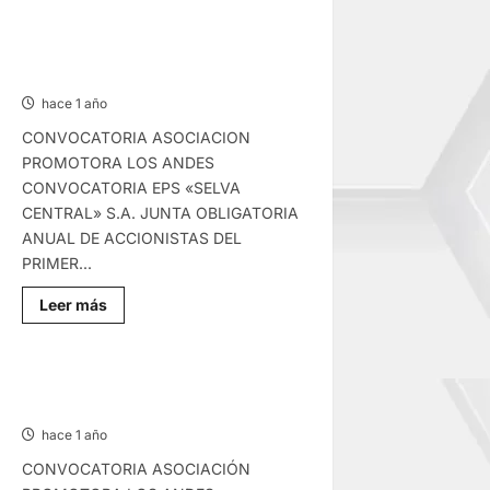
sobre
CONVOCATORIAS
–
MIÉRCOLES
CONVOCATORIAS – MARTES
19/MAR/2025
18/MAR/2025
hace 1 año
CONVOCATORIA ASOCIACION
PROMOTORA LOS ANDES
CONVOCATORIA EPS «SELVA
CENTRAL» S.A. JUNTA OBLIGATORIA
ANUAL DE ACCIONISTAS DEL
PRIMER...
Lee
Leer más
más
sobre
CONVOCATORIAS
–
MARTES
CONVOCATORIAS – SÁBADO
18/MAR/2025
15/MAR/2025
hace 1 año
CONVOCATORIA ASOCIACIÓN