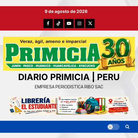
Ir
9 de agosto de 2026
al
contenido
Facebook
TikTok
YouTube
Instagram
X
DIARIO PRIMICIA | PERU
EMPRESA PERIODISTICA RIBO SAC