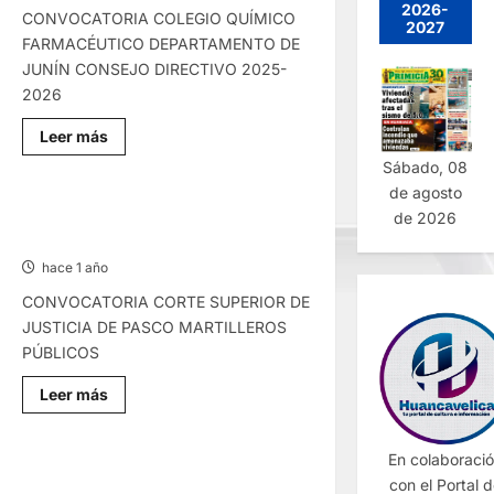
2026-
CONVOCATORIA COLEGIO QUÍMICO
2027
FARMACÉUTICO DEPARTAMENTO DE
JUNÍN CONSEJO DIRECTIVO 2025-
2026
Lee
Leer más
más
sobre
Sábado, 08
CONVOCATORIAS
de agosto
–
MIÉRCOLES
CONVOCATORIAS – LUNES
de 2026
09/ABR/2025
07/ABR/2025
hace 1 año
CONVOCATORIA CORTE SUPERIOR DE
JUSTICIA DE PASCO MARTILLEROS
PÚBLICOS
Lee
Leer más
más
sobre
CONVOCATORIAS
–
En colaboraci
LUNES
CONVOCATORIAS – VIERNES
con el Portal 
07/ABR/2025