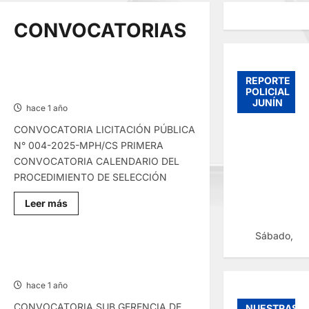
CONVOCATORIAS
CONVOCATORIAS – MIÉRCOLES
REPORTE
30/ABR/2025
POLICIAL
JUNÍN
hace 1 año
CONVOCATORIA LICITACIÓN PÚBLICA
N° 004-2025-MPH/CS PRIMERA
CONVOCATORIA CALENDARIO DEL
PROCEDIMIENTO DE SELECCIÓN
Lee
Leer más
más
sobre
CONVOCATORIAS
Sábado, 08
–
MIÉRCOLES
CONVOCATORIAS – MARTES
30/ABR/2025
29/ABR/2025
hace 1 año
CONVOCATORIA SUB GERENCIA DE
NUESTRAS