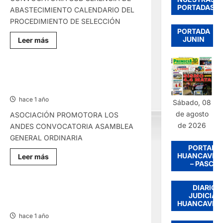
PORTADAS
ABASTECIMIENTO CALENDARIO DEL
PROCEDIMIENTO DE SELECCIÓN
PORTADA
JUNIN
Lee
Leer más
más
sobre
CONVOCATORIAS
–
MARTES
CONVOCATORIAS – LUNES
29/ABR/2025
21/ABR/2025
hace 1 año
Sábado, 08
de agosto
ASOCIACIÓN PROMOTORA LOS
de 2026
ANDES CONVOCATORIA ASAMBLEA
GENERAL ORDINARIA
PORTADA
HUANCAVEL
Lee
Leer más
más
– PASCO
sobre
CONVOCATORIAS
–
DIARIO
LUNES
CONVOCATORIAS – MIÉRCOLES
JUDICIAL
21/ABR/2025
HUANCAVEL
09/ABR/2025
hace 1 año