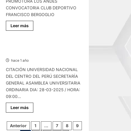
PROMOTORA LOS ANDES
CONVOCATORIA CLUB DEPORTIVO
FRANCISCO BERGOGLIO
Lee
Leer más
más
sobre
CONVOCATORIAS
–
SÁBADO
CONVOCATORIAS – JUEVES
15/MAR/2025
13/MAR/2025
hace 1 año
CITACIÓN UNIVERSIDAD NACIONAL
DEL CENTRO DEL PERÚ SECRETARÍA
GENERAL ASAMBLEA UNIVERSITARIA
ORDINARIA DIA: 28-03-2025 / HORA:
09:00...
Lee
Leer más
más
sobre
CONVOCATORIAS
–
Paginación
Anterior
1
…
7
8
9
JUEVES