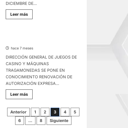
DICIEMBRE DE...
Lee
Leer más
más
sobre
COMUNICADO
–
VIERNES
COMUNICADO – VIERNES
16/ENE/2026
09/ENE/2025
hace 7 meses
DIRECCIÓN GENERAL DE JUEGOS DE
CASINO Y MÁQUINAS
TRAGAMONEDAS SE PONE EN
CONOCIMIENTO RENOVACIÓN DE
AUTORIZACIÓN EXPRESA...
Lee
Leer más
más
sobre
COMUNICADO
–
Paginación
Anterior
1
2
3
4
5
VIERNES
09/ENE/2025
6
…
8
Siguiente
de