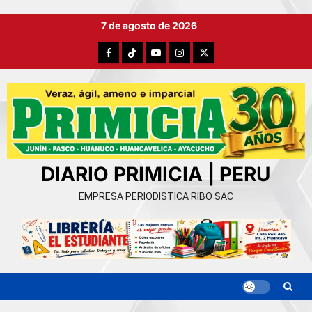
Ir
7 de agosto de 2026
al
contenido
Facebook
TikTok
YouTube
Instagram
X
DIARIO PRIMICIA | PERU
EMPRESA PERIODISTICA RIBO SAC