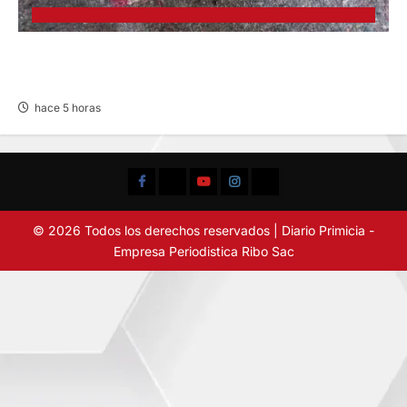
BUSCAN A FAMILIARES: DE PACIENTE
INTERNADO EN HOSPITAL DE JAUJA
hace 5 horas
Facebook
TikTok
YouTube
Instagram
X
© 2026 Todos los derechos reservados | Diario Primicia -
Empresa Periodistica Ribo Sac