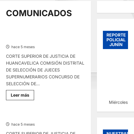
COMUNICADOS
COMUNICADO – SÁBADO
REPORTE
14/MAR/2026
POLICIAL
JUNÍN
hace 5 meses
CORTE SUPERIOR DE JUSTICIA DE
HUANCAVELICA COMISIÓN DISTRITAL
DE SELECCIÓN DE JUECES
SUPERNUMERARIOS CONCURSO DE
SELECCIÓN DE...
Lee
Leer más
más
Miércoles, 
sobre
COMUNICADO
–
SÁBADO
COMUNICADO – LUNES 09/MAR/2026
14/MAR/2026
hace 5 meses
NUESTRAS
CORTE SUPERIOR DE JUSTICIA DE