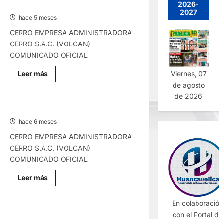
VIERNES
2026-
COMUNICADO – LUNES 23/FEB/2026
06/MAR/2026
2027
hace 5 meses
CERRO EMPRESA ADMINISTRADORA
CERRO S.A.C. (VOLCAN)
COMUNICADO OFICIAL
Lee
Viernes, 07
Leer más
más
de agosto
sobre
COMUNICADO
de 2026
–
LUNES
COMUNICADO – SÁBADO 21/FEB/2026
23/FEB/2026
hace 6 meses
CERRO EMPRESA ADMINISTRADORA
CERRO S.A.C. (VOLCAN)
COMUNICADO OFICIAL
Lee
Leer más
más
sobre
COMUNICADO
En colaboraci
–
SÁBADO
COMUNICADO – MARTES 10/FEB/2026
con el Portal 
21/FEB/2026