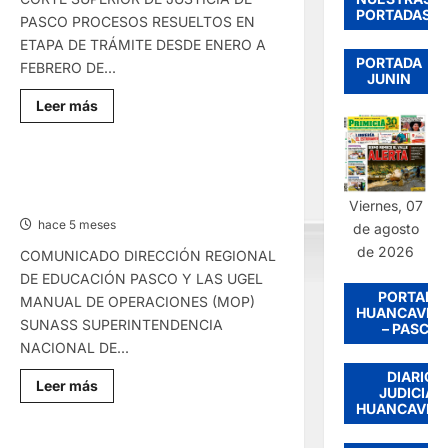
PORTADAS
PASCO PROCESOS RESUELTOS EN
ETAPA DE TRÁMITE DESDE ENERO A
PORTADA
FEBRERO DE...
JUNIN
Lee
Leer más
más
sobre
COMUNICADO
–
LUNES
COMUNICADO – VIERNES
09/MAR/2026
06/MAR/2026
Viernes, 07
hace 5 meses
de agosto
de 2026
COMUNICADO DIRECCIÓN REGIONAL
DE EDUCACIÓN PASCO Y LAS UGEL
PORTADA
MANUAL DE OPERACIONES (MOP)
HUANCAVEL
SUNASS SUPERINTENDENCIA
– PASCO
NACIONAL DE...
DIARIO
Lee
Leer más
JUDICIAL
más
HUANCAVEL
sobre
COMUNICADO
–