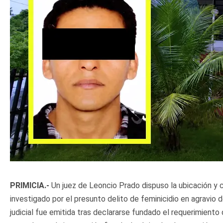
PRIMICIA.-
Un juez de Leoncio Prado dispuso la ubicación y c
investigado por el presunto delito de feminicidio en agravio
judicial fue emitida tras declararse fundado el requerimiento 