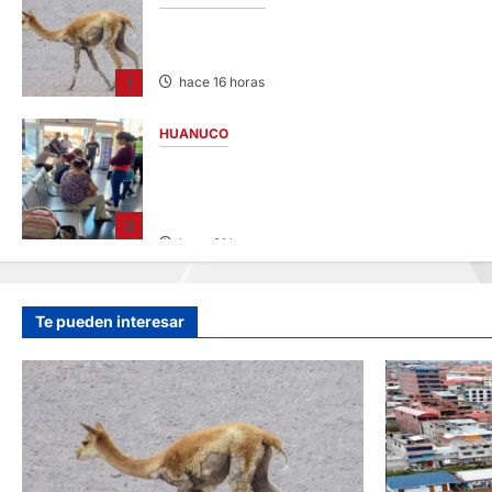
HUANCAVELICA: SARNA AMENAZA A LAS
VICUÑAS
1
hace 16 horas
HUANUCO
LIMA-HUÁNUCO: DENUNCIAN HURTO DE
EQUIPAJES Y MERCADERÍA EN BUS
INTERPROVINCIAL
3
hace 21 horas
Te pueden interesar