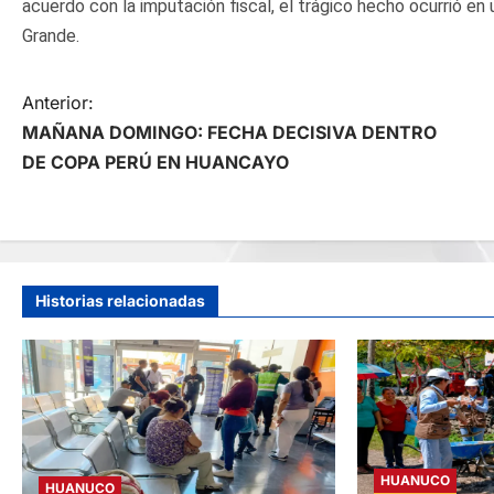
acuerdo con la imputación fiscal, el trágico hecho ocurrió en un
Grande.
N
Anterior:
MAÑANA DOMINGO: FECHA DECISIVA DENTRO
a
DE COPA PERÚ EN HUANCAYO
v
e
g
Historias relacionadas
a
c
i
HUANUCO
HUANUCO