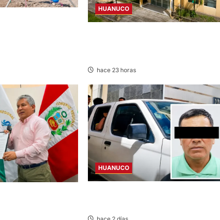
HUANUCO
CIAN OBRA DE PISTAS,
 DE S/ 3,3 MILLONES
CANCELAN REINICIO DEL CENTRO DE
SALUD DE CACHICOTO POR
FILTRACIONES DE AGUA
hace 23 horas
HUANUCO
SENTENCIADO POR HOMICIDIO DE
MACHA ES EL NUEVO
MADRE Y SU BEBÉ EN MARGOS
NAL DE SALUD
hace 2 días