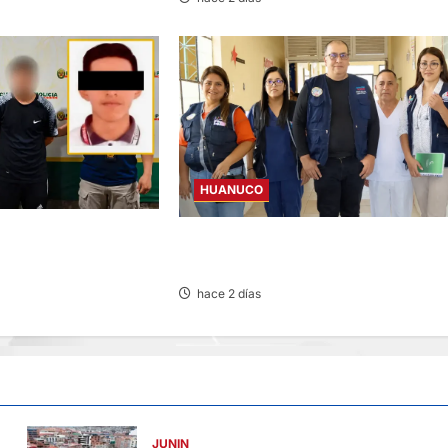
HUANUCO
ETO INVESTIGADO POR
INICIA SUPERVISIÓN EN CENTROS DE
ICIDIO CONTRA
AUCAYACU Y PUMAHUASI
LA UNAS
hace 2 días
JUNIN