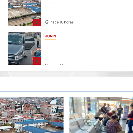
YANACANCHA: ALCALDE CUESTIONADO
POR OBRA INCONCLUSA DE I.E.
2
hace 18 horas
JUNIN
CHOQUE CAMIONETA Y AUTOMOVIL: DEJ
VARIOS HERIDOS EN LA CARRETERA
CENTRAL
4
hace 22 horas