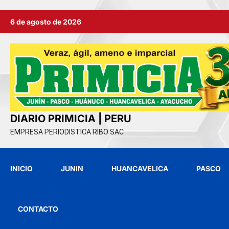
Ir
6 de agosto de 2026
al
contenido
DIARIO PRIMICIA | PERU
EMPRESA PERIODISTICA RIBO SAC
INICIO
JUNIN
HUANCAVELICA
PASCO
CONTACTO