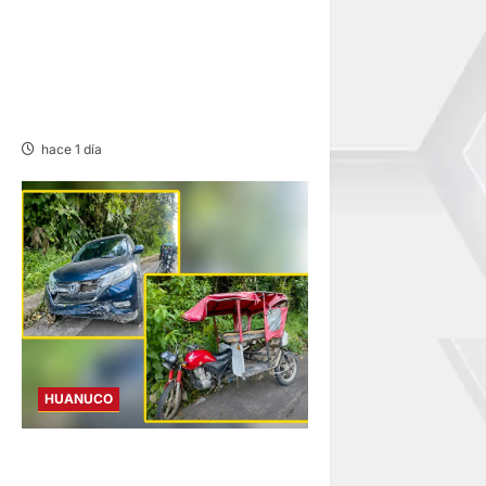
ANCIANA FALLECE TRAS
CHOQUE DE CAMIÓN Y
MOTOKAR EN LA CARRETERA
FERNANDO BELAUNDE
hace 1 día
HUANUCO
YUYAPICHIS: CONDUCTORA