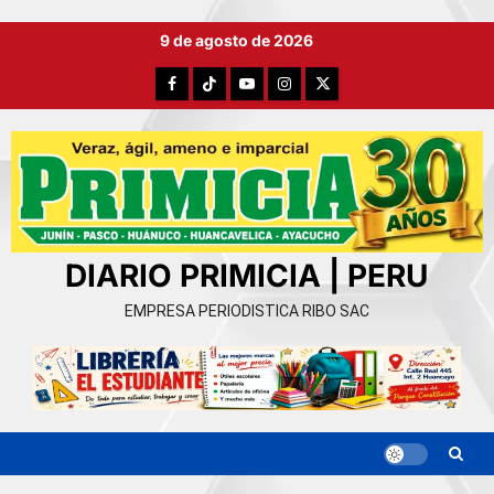
Ir
9 de agosto de 2026
al
contenido
Facebook
TikTok
YouTube
Instagram
X
DIARIO PRIMICIA | PERU
EMPRESA PERIODISTICA RIBO SAC