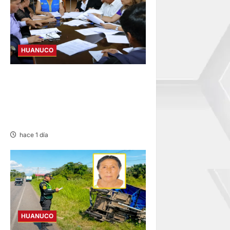
HUANUCO
JNE: ENCARGA LA ALCALDÍA
DE PILLCO MARCA A PRIMER
REGIDOR JUAN JOSÉ
ROMERO
hace 1 día
HUANUCO