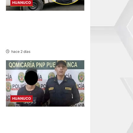
HUANUCO
DICTAN PRISIÓN
PREVENTIVA PARA
INVESTIGADO POR MUERTE
DE ESTUDIANTE DE LA UNAS
hace 2 días
HUANUCO
INVESTIGAN A MENOR DE 13
AÑOS POR PRESUNTO
HURTO DE S/ 17 MIL EN