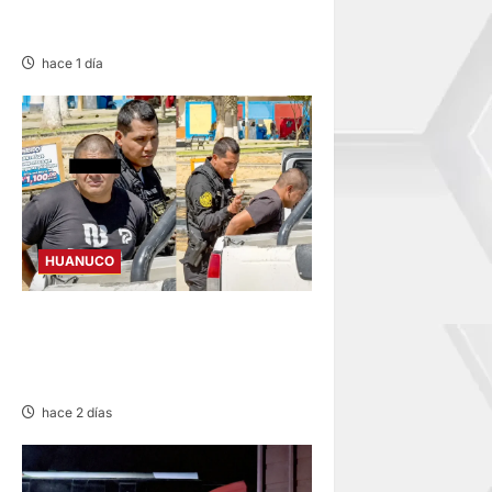
INVESTIGADA ACLARA QUE
AUXILIÓ A VÍCTIMAS
hace 1 día
HUANUCO
DETIENEN A «OZUNA
TINGALÉS» POR
REQUISITORIA PENDIENTE
hace 2 días