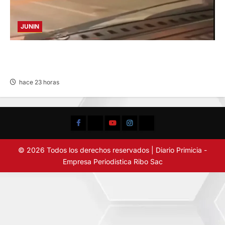
JUNIN
VIOLENTO CHOQUE: DEJA CINCO HERIDOS
POR EL “CAMINITO DE HUANCAYO”
hace 23 horas
Facebook
TikTok
YouTube
Instagram
X
© 2026 Todos los derechos reservados | Diario Primicia -
Empresa Periodistica Ribo Sac