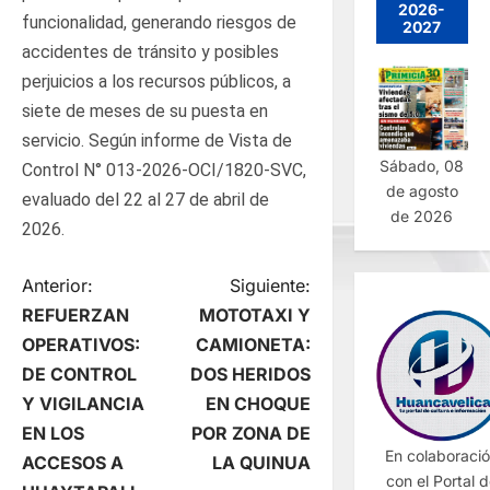
2026-
funcionalidad, generando riesgos de
2027
accidentes de tránsito y posibles
perjuicios a los recursos públicos, a
siete de meses de su puesta en
servicio. Según informe de Vista de
Sábado, 08
Control N° 013-2026-OCI/1820-SVC,
de agosto
evaluado del 22 al 27 de abril de
de 2026
2026.
N
Anterior:
Siguiente:
REFUERZAN
MOTOTAXI Y
a
OPERATIVOS:
CAMIONETA:
DE CONTROL
DOS HERIDOS
v
Y VIGILANCIA
EN CHOQUE
e
EN LOS
POR ZONA DE
En colaboraci
ACCESOS A
LA QUINUA
con el Portal 