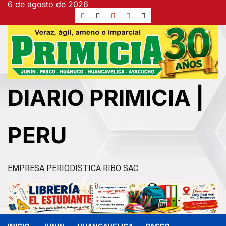
6 de agosto de 2026
Ir
Facebook
TikTok
YouTube
Instagram
X
al
contenido
DIARIO PRIMICIA |
PERU
EMPRESA PERIODISTICA RIBO SAC