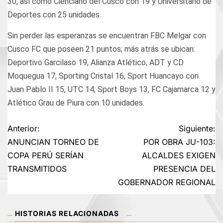
30, así como Cienciano del Cusco con 19 y Universitario de
Deportes con 25 unidades.
Sin perder las esperanzas se encuentran FBC Melgar con
Cusco FC que poseen 21 puntos; más atrás se ubican:
Deportivo Garcilaso 19, Alianza Atlético, ADT y CD
Moquegua 17, Sporting Cristal 16, Sport Huancayo con
Juan Pablo II 15, UTC 14, Sport Boys 13, FC Cajamarca 12 y
Atlético Grau de Piura con 10 unidades.
Navegación
Anterior:
Siguiente:
ANUNCIAN TORNEO DE
POR OBRA JU-103:
de
COPA PERÚ SERÍAN
ALCALDES EXIGEN
TRANSMITIDOS
PRESENCIA DEL
entradas
GOBERNADOR REGIONAL
HISTORIAS RELACIONADAS