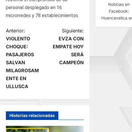
Noticias en
personal desplegado en 16
Facebook:
microrredes y 78 establecimientos.
Huancavelica.
N
Anterior:
Siguiente:
VIOLENTO
EVZA CON
a
CHOQUE:
EMPATE HOY
PASAJEROS
SERÁ
v
SALVAN
CAMPEÓN
e
MILAGROSAM
ENTE EN
g
ULLUSCA
a
c
Historias relacionadas
i