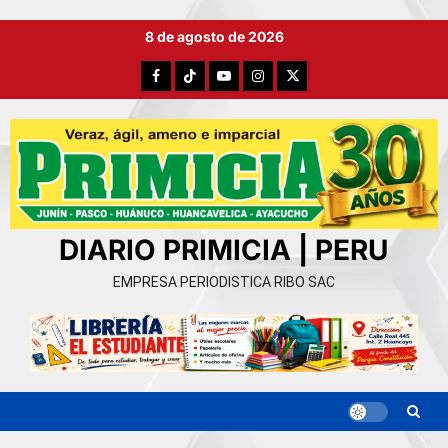
Ir
8 de agosto de 2026
al
contenido
Facebook
TikTok
YouTube
Instagram
X
DIARIO PRIMICIA | PERU
EMPRESA PERIODISTICA RIBO SAC