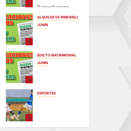
1
hace 10 minutos
ALQUILER DE INMUEBLES
JUNIN
ALQUILER DE
INMUEBLES –
2
SÁBADO
08/AGO/2026
EDICTO MATRIMONIAL
hace 17 minutos
JUNIN
EDICTO
MATRIMONIAL –
3
SÁBADO
08/AGO/2026
DEPORTES
hace 21 minutos
COPA PERÚ
DEPARTAMENTAL
DE JUNÍN EN SU
4
SEGUNDA
JORNADA