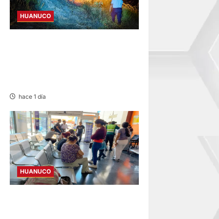
HUANUCO
SERENOS CONTROLAN
INCENDIO FORESTAL Y
EVITAN DAÑOS A VIVIENDAS
EN EL CASERÍO SUPTE CHICO
hace 1 día
HUANUCO
LIMA-HUÁNUCO:
DENUNCIAN HURTO DE