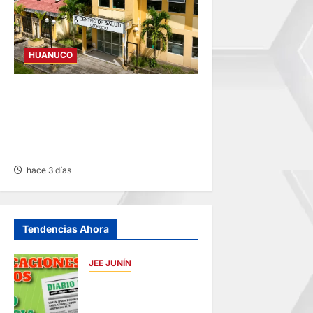
HUANUCO
CANCELAN REINICIO DEL
CENTRO DE SALUD DE
CACHICOTO POR
FILTRACIONES DE AGUA
hace 3 días
Tendencias Ahora
JEE JUNÍN
PUBLICACIÓN JEE
JUNÍN – SÁBADO
08/AGO/2026