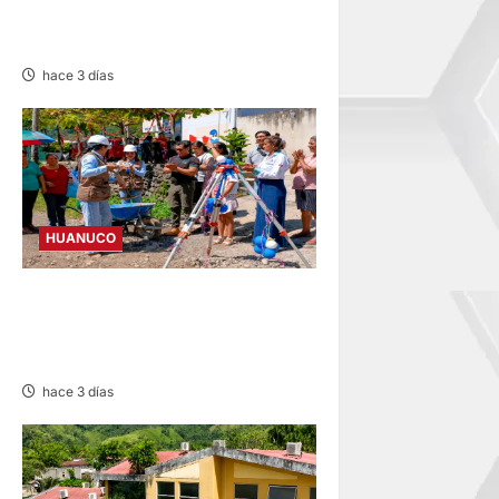
EQUIPAJES Y MERCADERÍA
EN BUS INTERPROVINCIAL
hace 3 días
HUANUCO
TINGO MARÍA: INICIAN OBRA
DE PISTAS, VEREDAS POR
MÁS DE S/ 3,3 MILLONES
hace 3 días