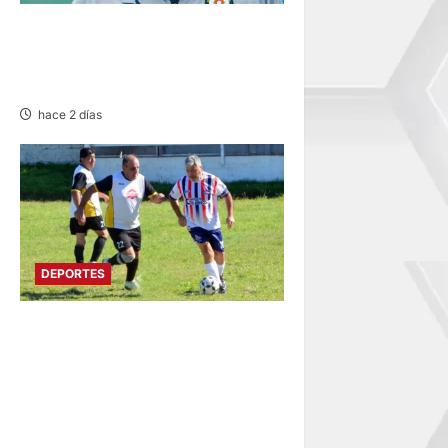
DEPORTIVO COOPSOL
ANUNCIA LA SALIDA DEL
TÉCNICO RAMÍREZ CUBAS
hace 2 días
DEPORTES
DIVIDIDO EN DOS GRUPOS:
SE REANUDA
INTERMAGISTERIAL DE
FÚTBOL CON 32
REPRESENTATIVOS