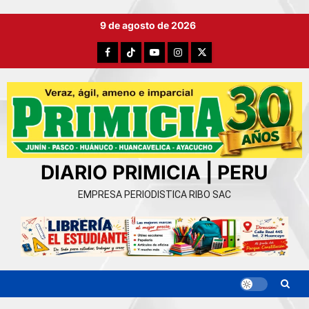
Ir
9 de agosto de 2026
al
contenido
Facebook
TikTok
YouTube
Instagram
X
DIARIO PRIMICIA | PERU
EMPRESA PERIODISTICA RIBO SAC