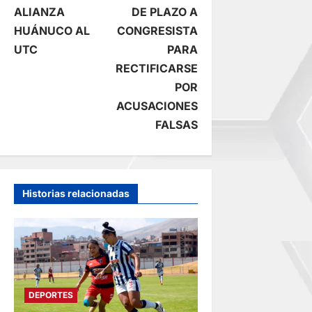
ALIANZA
DE PLAZO A
g
HUÁNUCO AL
CONGRESISTA
UTC
PARA
a
RECTIFICARSE
c
POR
ACUSACIONES
i
FALSAS
ó
n
Historias relacionadas
d
e
e
DEPORTES
n