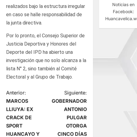
Noticias en
realizados bajo la estructura irregular
Facebook:
en caso se halle responsabilidad de
Huancavelica.
la junta directiva.
Por lo pronto, el Consejo Superior de
Justicia Deportiva y Honores del
Deporte del IPD ha abierto una
investigación que no solo alcanza a la
lista N° 2, sino también al Comité
Electoral y al Grupo de Trabajo.
N
Anterior:
Siguiente:
MARCOS
GOBERNADOR
a
LLIUYA: EX
ANTONIO
CRACK DE
PULGAR
v
SPORT
OTORGA
e
HUANCAYO Y
CINCO DÍAS