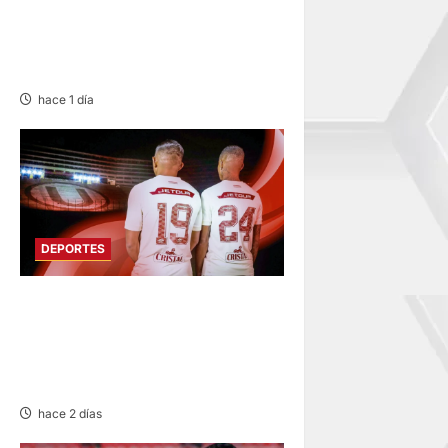
COPA PERÚ
DEPARTAMENTAL DE JUNÍN
EN SU SEGUNDA JORNADA
hace 1 día
DEPORTES
FUNDADO EN 1924:
UNIVERSITARIO DE
DEPORTES RECUERDA CII SU
ANIVERSARIO
hace 2 días