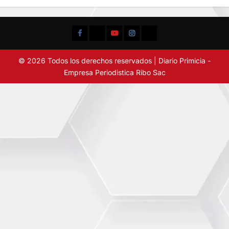
Facebook
TikTok
YouTube
Instagram
X
© 2026 Todos los derechos reservados | Diario Primicia -
Empresa Periodistica Ribo Sac