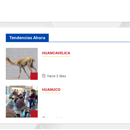
Tendencias Ahora
HUANCAVELICA
HUANCAVELICA: SARNA AMENAZA A LAS
VICUÑAS
1
hace 2 días
HUANUCO
LIMA-HUÁNUCO: DENUNCIAN HURTO DE
EQUIPAJES Y MERCADERÍA EN BUS
INTERPROVINCIAL
3
hace 2 días