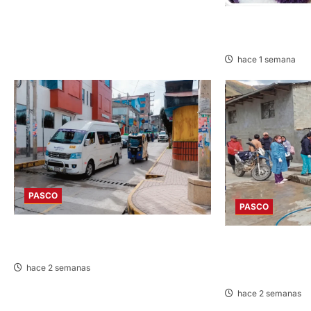
EN TAPUC: DESA
DE 67 AÑOS
hace 1 semana
PASCO
PASCO
DESDE AGOSTO: BAJARÁN PASAJES
PAUCARTAMBO: 
URBANOS ENTRE 10 Y 20 CÉNTIMOS
DISCAPACIDAD F
hace 2 semanas
INCENDIO
hace 2 semanas