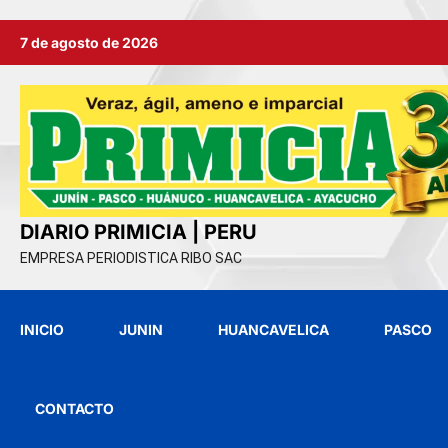
Ir
7 de agosto de 2026
al
contenido
DIARIO PRIMICIA | PERU
EMPRESA PERIODISTICA RIBO SAC
INICIO
JUNIN
HUANCAVELICA
PASCO
CONTACTO