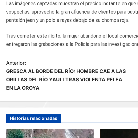
Las imágenes captadas muestran el preciso instante en que u
sospechas, aprovechó la gran afluencia de clientes para sustr
pantalón jean y un polo a rayas debajo de su chompa roja.
Tras cometer este ilícito, la mujer abandonó el local comerc
entregaron las grabaciones a la Policía para las investigacione
N
Anterior:
GRESCA AL BORDE DEL RÍO: HOMBRE CAE A LAS
a
ORILLAS DEL RÍO YAULI TRAS VIOLENTA PELEA
EN LA OROYA
v
e
g
Historias relacionadas
a