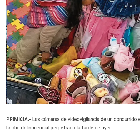
PRIMICIA.-
Las cámaras de videovigilancia de un concurrido 
hecho delincuencial perpetrado la tarde de ayer.