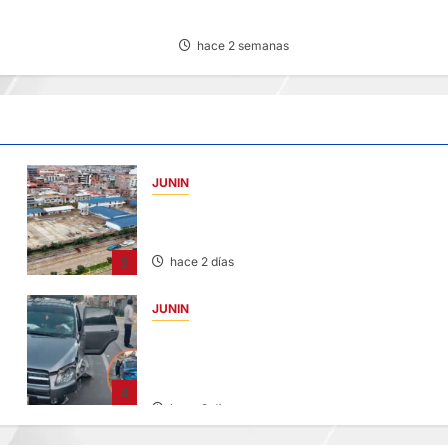
YANACANCHA
hace 2 semanas
JUNIN
YANACANCHA: ALCALDE CUESTIONADO
POR OBRA INCONCLUSA DE I.E.
2
hace 2 días
JUNIN
CHOQUE CAMIONETA Y AUTOMOVIL: DEJ
VARIOS HERIDOS EN LA CARRETERA
CENTRAL
4
hace 2 días