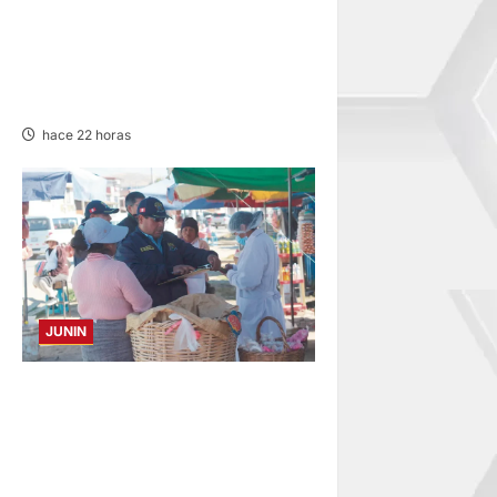
LIMA ACTIVA CUENTA
REGRESIVA PARA JUEGOS
PANAMERICANOS Y
PARAPANAMERICANOS 2027
hace 22 horas
JUNIN
¡QUÉ REINCIDENTE!:
CLAUSURA PANADERÍA EN
JAUJA POR LA INMUNDICIA
HALLADA