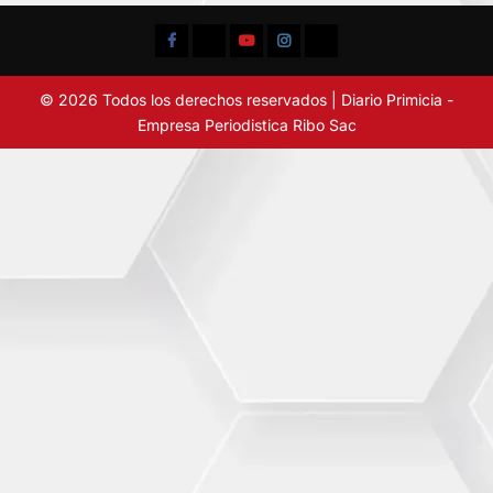
Facebook
TikTok
YouTube
Instagram
X
© 2026 Todos los derechos reservados | Diario Primicia -
Empresa Periodistica Ribo Sac