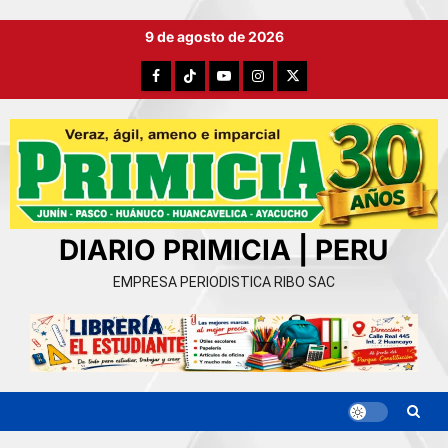
Ir
9 de agosto de 2026
al
contenido
Facebook
TikTok
YouTube
Instagram
X
DIARIO PRIMICIA | PERU
EMPRESA PERIODISTICA RIBO SAC