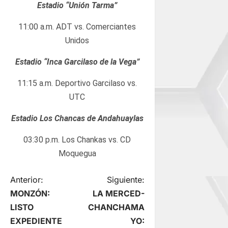
Estadio “Unión Tarma”
11:00 a.m. ADT vs. Comerciantes
Unidos
Estadio “Inca Garcilaso de la Vega”
11:15 a.m. Deportivo Garcilaso vs.
UTC
Estadio Los Chancas de Andahuaylas
03:30 p.m. Los Chankas vs. CD
Moquegua
N
Anterior:
Siguiente:
MONZÓN:
LA MERCED-
a
LISTO
CHANCHAMA
EXPEDIENTE
YO: