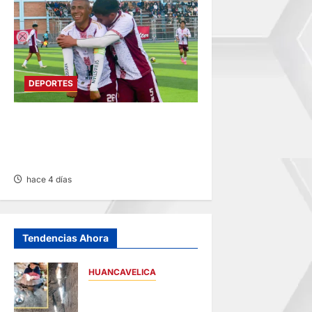
DEPORTES
COPA PERÚ EN PASCO:
SOCIEDAD TIRO 28 GOLEA
12-0 A ACADEMIA PEPE
hace 4 días
Tendencias Ahora
HUANCAVELICA
CHURCAMPA:
COCINA CASI CAE