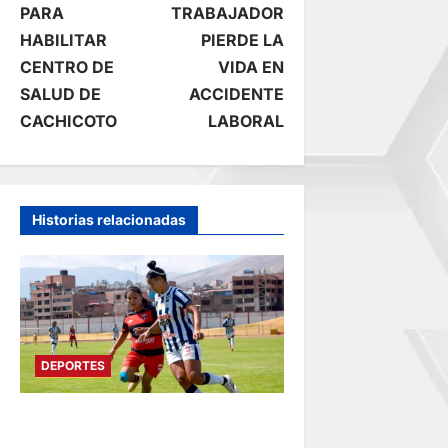
v
PARA
TRABAJADOR
e
HABILITAR
PIERDE LA
CENTRO DE
VIDA EN
g
SALUD DE
ACCIDENTE
CACHICOTO
LABORAL
a
c
i
Historias relacionadas
ó
n
d
DEPORTES
e
AL CUMPLIRSE LA TERCERA