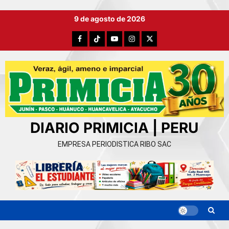
Ir
9 de agosto de 2026
al
contenido
Facebook
TikTok
YouTube
Instagram
X
DIARIO PRIMICIA | PERU
EMPRESA PERIODISTICA RIBO SAC