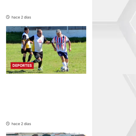
ANUNCIA LA SALIDA DEL
TÉCNICO RAMÍREZ CUBAS
hace 2 días
DEPORTES
DIVIDIDO EN DOS GRUPOS:
SE REANUDA
INTERMAGISTERIAL DE
FÚTBOL CON 32
REPRESENTATIVOS
hace 2 días