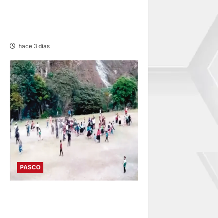
NOTIFICACIÓN DE
PRETENSIÓN – VIERNES
07/AGO/2026
hace 3 días
PASCO
POZUZO: COTEJO
DEPORTIVO EN BATALLA