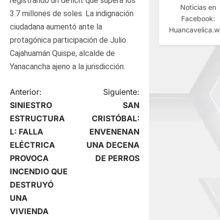
registrando un déficit que supera los
Noticias en
3.7 millones de soles. La indignación
Facebook:
ciudadana aumentó ante la
Huancavelica.
protagónica participación de Julio
Cajahuamán Quispe, alcalde de
Yanacancha ajeno a la jurisdicción.
N
Anterior:
Siguiente:
SINIESTRO
SAN
a
ESTRUCTURA
CRISTÓBAL:
L: FALLA
ENVENENAN
v
ELÉCTRICA
UNA DECENA
e
PROVOCA
DE PERROS
INCENDIO QUE
g
DESTRUYÓ
UNA
a
VIVIENDA