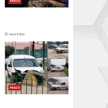
PASCO
YURAJHUANCA: AUTO CAE A
ZANJA Y DEJA VARIOS
HERIDOS
hace 6 días
PASCO
YANACANCHA: ACCIDENTE
PROVOCA CONGESTIÓN