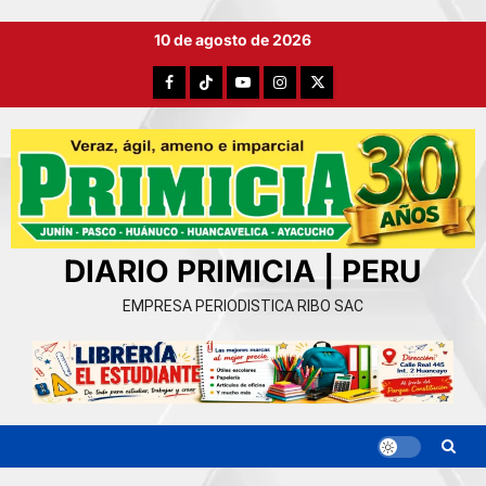
Ir
10 de agosto de 2026
al
contenido
Facebook
TikTok
YouTube
Instagram
X
DIARIO PRIMICIA | PERU
EMPRESA PERIODISTICA RIBO SAC