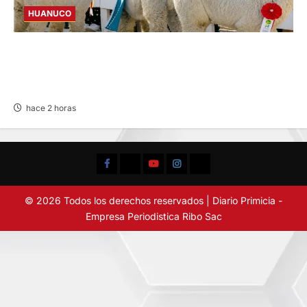
HUANUCO
FAICA 2026: REUNIRÁ A 378
EMPRENDEDORES DE LAS 11 PROVINCIAS DE
HUÁNUCO
hace 2 horas
Facebook
TikTok
YouTube
Instagram
X
© 2026 Todos los derechos reservados | Diario Primicia -
Empresa Periodistica Ribo Sac