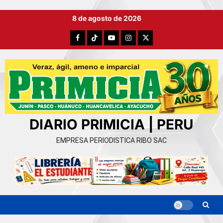
Ir
8 de agosto de 2026
al
contenido
Facebook
TikTok
YouTube
Instagram
X
DIARIO PRIMICIA | PERU
EMPRESA PERIODISTICA RIBO SAC