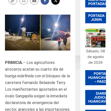
PORTADAS
PORTADA
JUNIN
Sábado, 08
de agosto
de 2026
PRIMICIA.
– Los agricultores
arroceros acatan su cuarto día de
PORTADA
huelga indefinida con el bloqueo de la
HUANCAVEL
– PASCO
carretera Fernando Belaúnde Terry.
Los manifestantes apostados en el
DIARIO
óvalo Sangapilla exigen la inmediata
JUDICIAL
HUANCAVEL
declaratoria de emergencia del
sector, aranceles a las importaciones