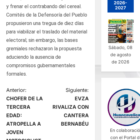
2026-
y frenar el contrabando del cereal.
2027
Comités de la Defensoría del Pueblo
propusieron una tregua de diez días
para viabilizar el traslado del material
electoral; sin embargo, las bases
Sábado, 08
gremiales rechazaron la propuesta
de agosto
aduciendo la ausencia de
de 2026
compromisos gubernamentales
formales.
N
Anterior:
Siguiente:
CHOFER DE LA
EVZA
a
TERCERA
RIVALIZA CON
EDAD:
CANTERA
v
ATROPELLA A
BERNABÉU
En colaboraci
e
JOVEN
con el Portal 