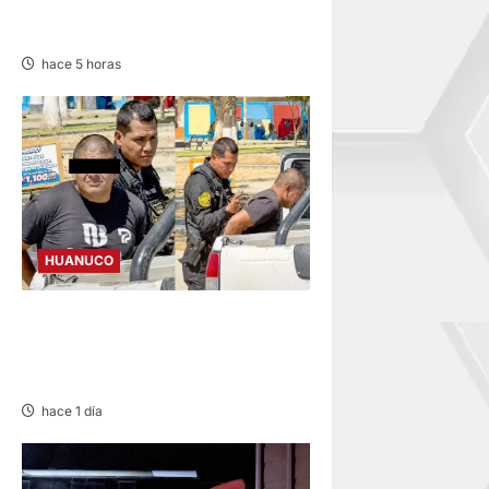
INVESTIGADA ACLARA QUE
AUXILIÓ A VÍCTIMAS
hace 5 horas
HUANUCO
DETIENEN A «OZUNA
TINGALÉS» POR
REQUISITORIA PENDIENTE
hace 1 día