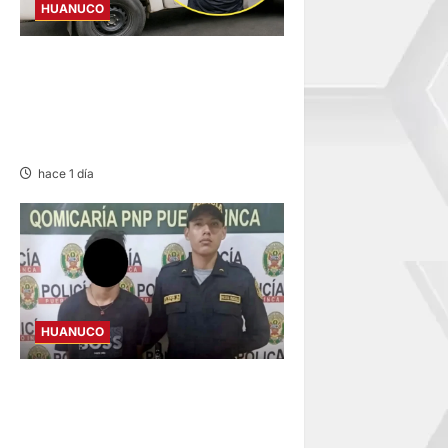
HUANUCO
DICTAN PRISIÓN
PREVENTIVA PARA
INVESTIGADO POR MUERTE
DE ESTUDIANTE DE LA UNAS
hace 1 día
HUANUCO
INVESTIGAN A MENOR DE 13
AÑOS POR PRESUNTO
HURTO DE S/ 17 MIL EN