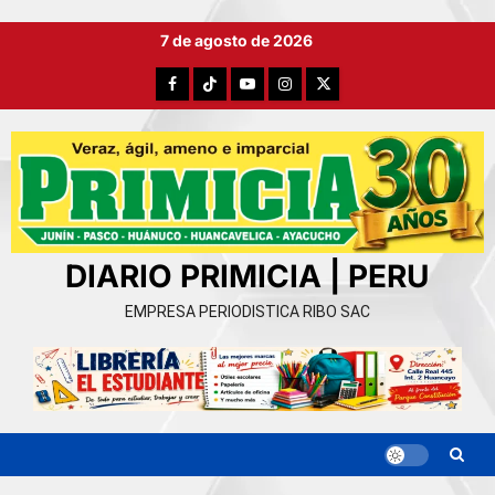
Ir
7 de agosto de 2026
al
contenido
Facebook
TikTok
YouTube
Instagram
X
DIARIO PRIMICIA | PERU
EMPRESA PERIODISTICA RIBO SAC