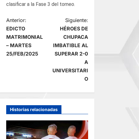
clasificar a la Fase 3 del torneo.
N
Anterior:
Siguiente:
EDICTO
HÉROES DE
a
MATRIMONIAL
CHUPACA
– MARTES
IMBATIBLE AL
v
25/FEB/2025
SUPERAR 2-0
e
A
UNIVERSITARI
g
O
a
c
Historias relacionadas
i
ó