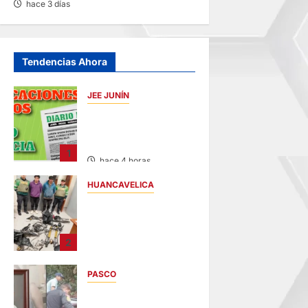
hace 3 días
Tendencias Ahora
JEE JUNÍN
PUBLICACIÓN JEE
JUNÍN – VIERNES
07/AGO/2026
1
hace 4 horas
HUANCAVELICA
EN CHURCAMPA:
“LOS
DESMANTELADORE
2
S DE CHONTA” SON
DETENIDOS
PASCO
hace 5 horas
VILLA RICA:
HALLAN SIN VIDA A