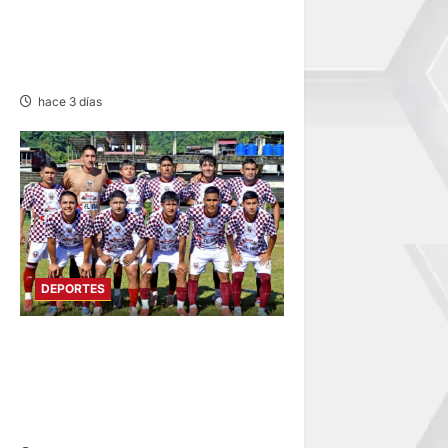
ESTADIO IPD HUANCAYO:
FLAMENGO FBC MAÑANA
RECIBE AL ALIANZA LIMA
hace 3 días
DEPORTES
COPA PERÚ
DEPARTAMENTAL:
CONSTRUCTORES GANA 2-0
A MUNICIPAL DE CHACOS