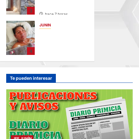
MENOR DE 13 AÑOS
3
hace 7 horas
JUNIN
BUSCAN A
FAMILIARES: DE
PACIENTE
4
INTERNADO EN
HOSPITAL DE
JAUJA
hace 9 horas
Te pueden interesar
JEE JUNÍN