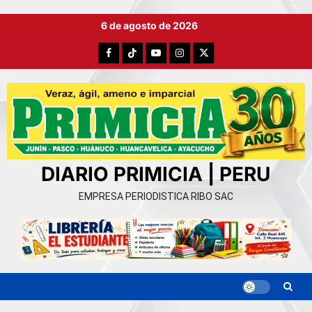
Ir
6 de agosto de 2026
al
contenido
Facebook
TikTok
YouTube
Instagram
X
DIARIO PRIMICIA | PERU
EMPRESA PERIODISTICA RIBO SAC