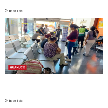
OBRA INCONCLUSA DE I.E.
hace 1 día
HUANUCO
LIMA-HUÁNUCO: DENUNCIAN HURTO DE
EQUIPAJES Y MERCADERÍA EN BUS
INTERPROVINCIAL
hace 1 día