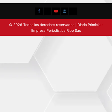
Facebook
TikTok
YouTube
Instagram
X
© 2026 Todos los derechos reservados | Diario Primicia -
Empresa Periodistica Ribo Sac