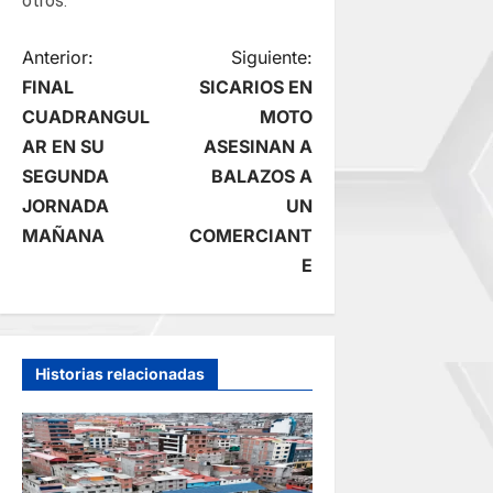
otros.
N
Anterior:
Siguiente:
FINAL
SICARIOS EN
a
CUADRANGUL
MOTO
AR EN SU
ASESINAN A
v
SEGUNDA
BALAZOS A
e
JORNADA
UN
MAÑANA
COMERCIANT
g
E
a
c
Historias relacionadas
i
ó