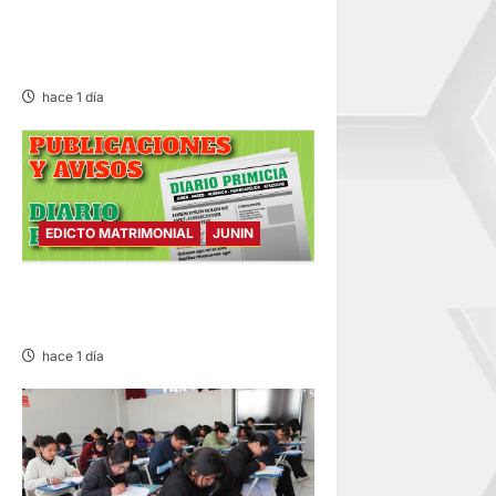
VOLQUETE Y CAMIÓN
DEJANDO DAÑOS DE
CONSIDERACIÓN
hace 1 día
EDICTO MATRIMONIAL
JUNIN
EDICTO MATRIMONIAL –
MIÉRCOLES 05/AGO/2026
hace 1 día