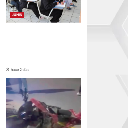
JUNIN
EXAMEN EN HUANCAYO,
TARMA Y SATIPO: MEDICINA
HUMANA, ENFERMERÍA Y
DERECHO CON MÁS
POSTULANTES A LA UNCP
hace 2 días