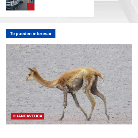
AUTOMOVIL: DEJA
4
VARIOS HERIDOS
EN LA CARRETERA
CENTRAL
hace 1 día
Te pueden interesar
HUANCAVELICA
HUANCAVELICA: SARNA AMENAZA A LAS