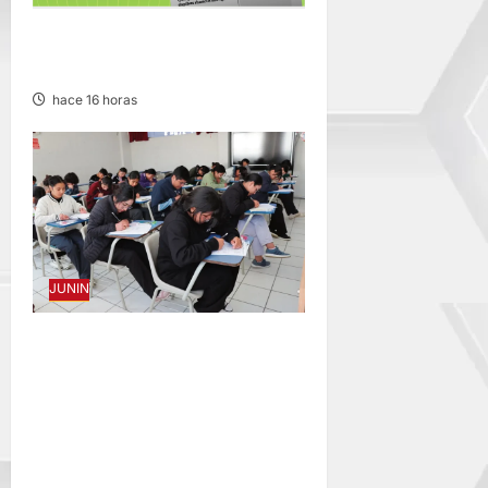
EDICTO MATRIMONIAL –
MIÉRCOLES 05/AGO/2026
hace 16 horas
JUNIN
EXAMEN EN HUANCAYO,
TARMA Y SATIPO:
MEDICINA HUMANA,
ENFERMERÍA Y DERECHO
CON MÁS POSTULANTES A