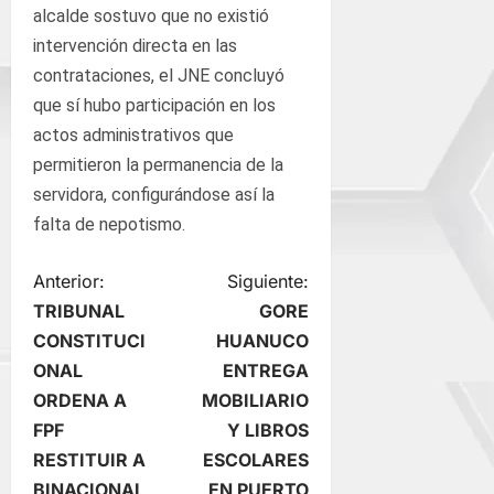
alcalde sostuvo que no existió
intervención directa en las
contrataciones, el JNE concluyó
que sí hubo participación en los
actos administrativos que
permitieron la permanencia de la
servidora, configurándose así la
falta de nepotismo.
N
Anterior:
Siguiente:
TRIBUNAL
GORE
a
CONSTITUCI
HUANUCO
ONAL
ENTREGA
v
ORDENA A
MOBILIARIO
e
FPF
Y LIBROS
RESTITUIR A
ESCOLARES
g
BINACIONAL
EN PUERTO