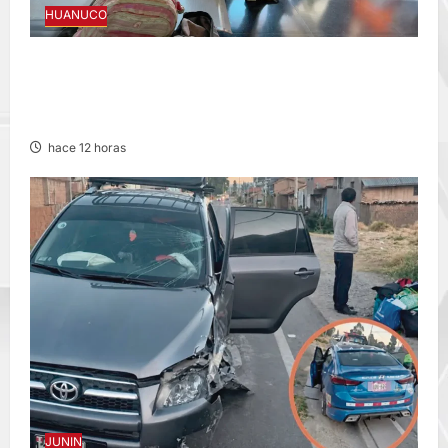
HUANUCO
LIMA-HUÁNUCO: DENUNCIAN HURTO DE
EQUIPAJES Y MERCADERÍA EN BUS
INTERPROVINCIAL
hace 12 horas
JUNIN