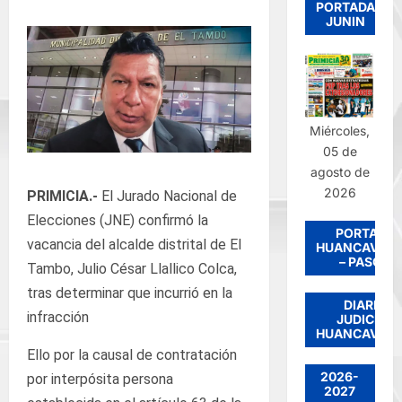
PORTADA
JUNIN
Miércoles,
05 de
agosto de
2026
PRIMICIA.-
El Jurado Nacional de
Elecciones (JNE) confirmó la
PORTADA
vacancia del alcalde distrital de El
HUANCAVELI
– PASCO
Tambo, Julio César Llallico Colca,
tras determinar que incurrió en la
DIARIO
infracción
JUDICIAL
HUANCAVELI
Ello por la causal de contratación
2026-
por interpósita persona
2027