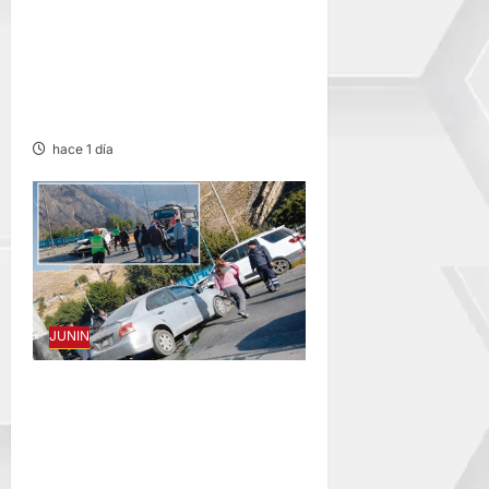
SE DESPISTA EN
CARRETERA MARGINAL:
MOTOCICLISTA RESULTA
GRAVEMENTE HERIDO
hace 1 día
JUNIN
ACCIDENTE EN CARRETERA
CENTRAL: CHOQUE ENTRE
MINIVÁN Y AUTOMÓVIL
DEJA HERIDOS Y