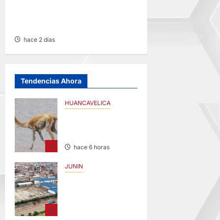
PARTIDA – MARTES
04/AGO/2026
hace 2 días
Tendencias Ahora
HUANCAVELICA
HUANCAVELICA:
SARNA AMENAZA
A LAS VICUÑAS
1
hace 6 horas
JUNIN
YANACANCHA:
ALCALDE
CUESTIONADO
POR OBRA
2
INCONCLUSA DE