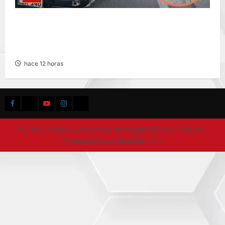
CHOQUE CAMIONETA Y AUTOMOVIL: DEJA
VARIOS HERIDOS EN LA CARRETERA
CENTRAL
hace 12 horas
Facebook
TikTok
YouTube
Instagram
X
© 2026 Todos los derechos reservados | Diario Primicia -
Empresa Periodistica Ribo Sac