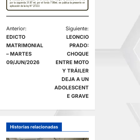
N
Anterior:
Siguiente:
EDICTO
LEONCIO
a
MATRIMONIAL
PRADO:
– MARTES
CHOQUE
v
09/JUN/2026
ENTRE MOTO
e
Y TRÁILER
DEJA A UN
g
ADOLESCENT
E GRAVE
a
c
i
Historias relacionadas