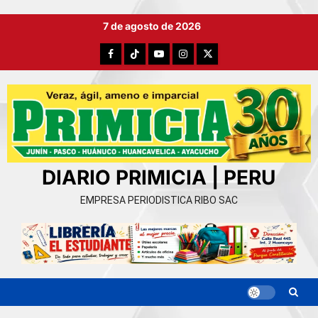
Ir
7 de agosto de 2026
al
contenido
Facebook
TikTok
YouTube
Instagram
X
DIARIO PRIMICIA | PERU
EMPRESA PERIODISTICA RIBO SAC