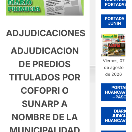
PORTADAS
PORTADA
JUNIN
ADJUDICACIONES
ADJUDICACION
Viernes, 07
DE PREDIOS
de agosto
de 2026
TITULADOS POR
PORTADA
COFOPRI O
HUANCAVEL
– PASCO
SUNARP A
DIARIO
NOMBRE DE LA
JUDICIAL
HUANCAVEL
MUNICIPALIDAD