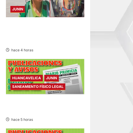
JUNIN
HACE 20 DÍAS: BUSCAN A
PANADERO DE 69 AÑOS
DESAPARECIDO
hace 4 horas
HUANCAVELICA
JUNIN
SANEAMIENTO FÍSICO LEGAL
SANEAMIENTO FÍSICO LEGAL
– VIERNES 07/AGO/2026
hace 5 horas