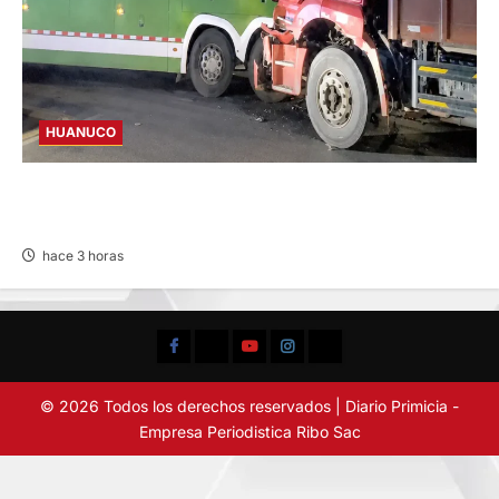
HUANUCO
BUS Y CAMIÓN COLISIONAN EN LA
CARRETERA TINGO MARÍA-HUÁNUCO
hace 3 horas
Facebook
TikTok
YouTube
Instagram
X
© 2026 Todos los derechos reservados | Diario Primicia -
Empresa Periodistica Ribo Sac