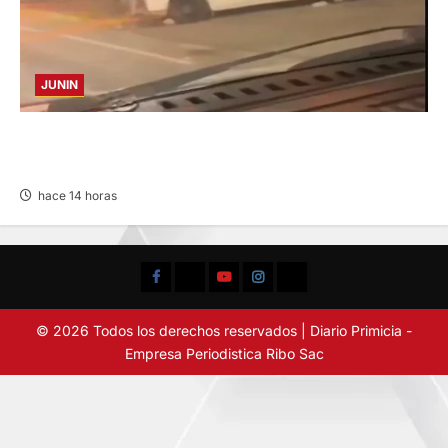
JUNIN
VIOLENTO CHOQUE: DEJA CINCO HERIDOS
POR EL “CAMINITO DE HUANCAYO”
hace 14 horas
Facebook
TikTok
YouTube
Instagram
X
© 2026 Todos los derechos reservados | Diario Primicia -
Empresa Periodistica Ribo Sac