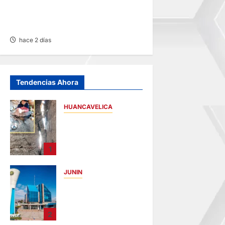
VARIAS PROVINCIAS DE
JUNÍN
hace 2 días
Tendencias Ahora
HUANCAVELICA
CHURCAMPA:
COCINA CASI CAE
SOBRE MUJER
1
ADULTA TRAS
SISMO
JUNIN
hace 10 horas
UNCP:
RESULTADOS DEL
EXAMEN DE
2
ADMISIÓN 2026-II –