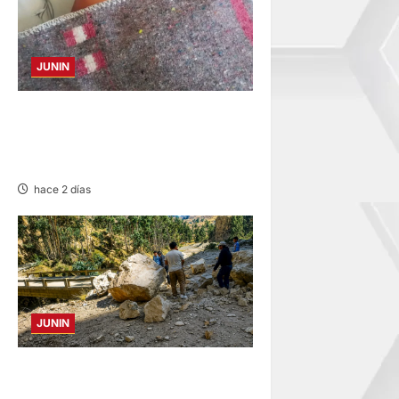
JUNIN
BUSCAN A FAMILIARES: DE
PACIENTE INTERNADO EN
HOSPITAL DE JAUJA
hace 2 días
JUNIN
SUSTO, MIEDO Y LAGRIMAS:
SISMO REMECIÓ AYER EN