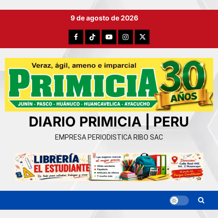
Ir
9 de agosto de 2026
al
contenido
Facebook
TikTok
YouTube
Instagram
X
DIARIO PRIMICIA | PERU
EMPRESA PERIODISTICA RIBO SAC