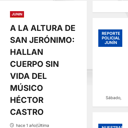
JUNIN
A LA ALTURA DE
REPORTE
SAN JERÓNIMO:
POLICIAL
JUNÍN
HALLAN
CUERPO SIN
VIDA DEL
MÚSICO
Sábado, 08
HÉCTOR
CASTRO
hace 1 año(Última
NUESTRAS