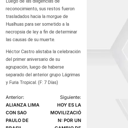
Luego de las diligencias de
reconocimiento, sus restos fueron
trasladados hacia la morgue de
Hualhuas para ser sometido a la
necropsia de ley a fin de determinar
las causas de su muerte.
Héctor Castro alistaba la celebración
del primer aniversario de su
agrupación, luego de haberse
separado del anterior grupo Lágrimas
y Furia Tropical. (F: 7 Días)
N
Anterior:
Siguiente:
ALIANZA LIMA
HOY ES LA
a
CON SAO
MOVILIZACIÓ
PAULO DE
N: POR UN
v
BRASIL
CAMBIO DE