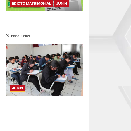
EDICTO MATRIMONIAL
JUNIN
EDICTO MATRIMONIAL –
MIÉRCOLES 05/AGO/2026
hace 2 días
JUNIN
EXAMEN EN HUANCAYO,
TARMA Y SATIPO: MEDICINA
HUMANA, ENFERMERÍA Y
DERECHO CON MÁS