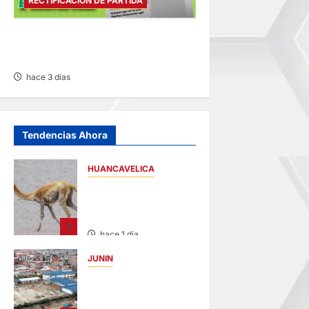
RECTIFICACIÓN DE PARTIDA
RECTIFICACIÓN DE PARTIDA –
MARTES 04/AGO/2026
hace 3 días
Tendencias Ahora
HUANCAVELICA
HUANCAVELICA:
SARNA AMENAZA A
LAS VICUÑAS
1
hace 1 día
JUNIN
YANACANCHA:
ALCALDE
CUESTIONADO POR