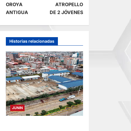
OROYA
ATROPELLO
g
ANTIGUA
DE 2 JÓVENES
a
c
Historias relacionadas
i
ó
n
d
e
JUNIN
e
YANACANCHA: ALCALDE
n