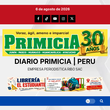
Ir
6 de agosto de 2026
al
contenido
Facebook
TikTok
YouTube
Instagram
X
DIARIO PRIMICIA | PERU
EMPRESA PERIODISTICA RIBO SAC