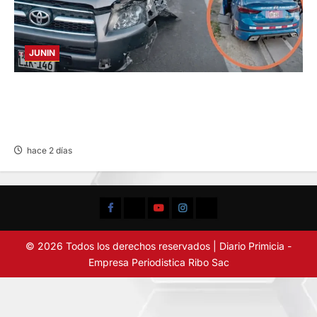
JUNIN
CHOQUE CAMIONETA Y AUTOMOVIL: DEJA
VARIOS HERIDOS EN LA CARRETERA
CENTRAL
hace 2 días
Facebook
TikTok
YouTube
Instagram
X
© 2026 Todos los derechos reservados | Diario Primicia -
Empresa Periodistica Ribo Sac