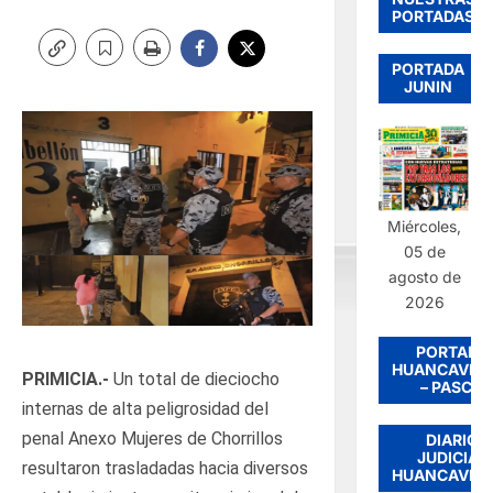
PORTADAS
PORTADA
JUNIN
Miércoles,
05 de
agosto de
2026
PORTADA
HUANCAVEL
PRIMICIA.-
Un total de dieciocho
– PASCO
internas de alta peligrosidad del
penal Anexo Mujeres de Chorrillos
DIARIO
JUDICIAL
resultaron trasladadas hacia diversos
HUANCAVEL