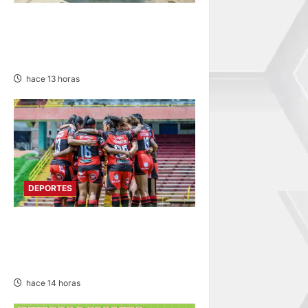
PILOTO ONDORINO: DESTACA
EN XVIII RALLY ANDINO DE
ESCARBAJOS
hace 13 horas
DEPORTES
ESTADIO IPD HUANCAYO:
FLAMENGO FBC MAÑANA
RECIBE AL ALIANZA LIMA
hace 14 horas