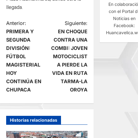
En colaboraci
llegada.
con el Portal 
Noticias en
N
Anterior:
Siguiente:
Facebook:
PRIMERA Y
EN CHOQUE
Huancavelica.
a
SEGUNDA
CONTRA UNA
DIVISIÓN:
COMBI: JOVEN
v
FÚTBOL
MOTOCICLIST
e
MAGISTERIAL
A PIERDE LA
HOY
VIDA EN RUTA
g
CONTINÚA EN
TARMA-LA
CHUPACA
OROYA
a
c
i
Historias relacionadas
ó