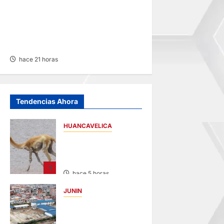
TARMA Y SATIPO: MEDICINA
HUMANA, ENFERMERÍA Y
DERECHO CON MÁS
POSTULANTES A LA UNCP
hace 21 horas
Tendencias Ahora
HUANCAVELICA
HUANCAVELICA:
SARNA AMENAZA A
LAS VICUÑAS
1
hace 5 horas
JUNIN
YANACANCHA:
ALCALDE