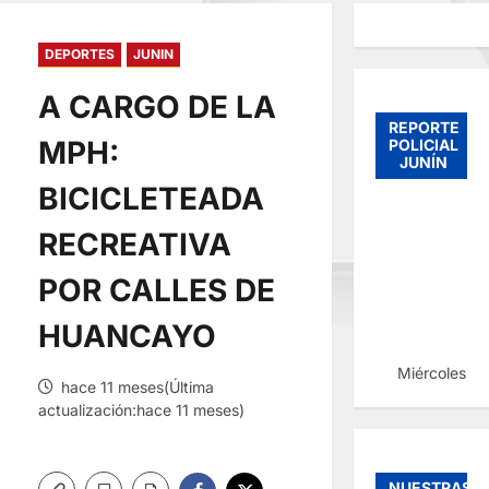
DEPORTES
JUNIN
A CARGO DE LA
REPORTE
MPH:
POLICIAL
JUNÍN
BICICLETEADA
RECREATIVA
POR CALLES DE
HUANCAYO
Miércoles, 
hace 11 meses(Última
actualización:hace 11 meses)
NUESTRAS