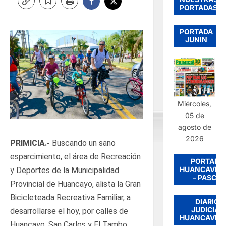
PORTADAS
PORTADA
JUNIN
Miércoles,
05 de
agosto de
2026
PRIMICIA.-
Buscando un sano
esparcimiento, el área de Recreación
PORTADA
HUANCAVEL
y Deportes de la Municipalidad
– PASCO
Provincial de Huancayo, alista la Gran
Bicicleteada Recreativa Familiar, a
DIARIO
JUDICIAL
desarrollarse el hoy, por calles de
HUANCAVEL
Huancayo, San Carlos y El Tambo.