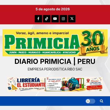
Ir
5 de agosto de 2026
al
contenido
Facebook
TikTok
YouTube
Instagram
X
DIARIO PRIMICIA | PERU
EMPRESA PERIODISTICA RIBO SAC