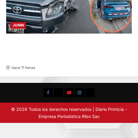
JUNIN
CHOQUE CAMIONETA Y AUTOMOVIL: DEJA
VARIOS HERIDOS EN LA CARRETERA
CENTRAL
hace 11 horas
Facebook
TikTok
YouTube
Instagram
X
© 2026 Todos los derechos reservados | Diario Primicia -
Empresa Periodistica Ribo Sac